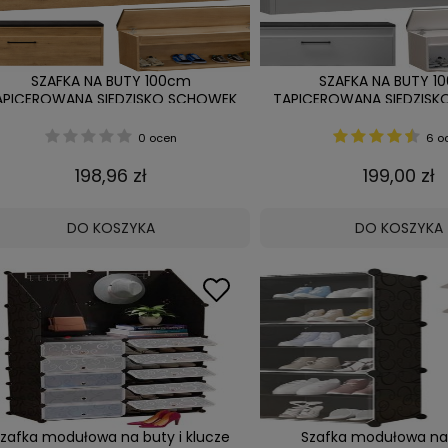
SZAFKA NA BUTY 100cm
SZAFKA NA BUTY 1
APICEROWANA SIEDZISKO SCHOWEK
TAPICEROWANA SIEDZIS
Dąb craft
BIAŁA
0 ocen
6 o
198,96 zł
199,00 zł
DO KOSZYKA
DO KOSZYKA
zafka modułowa na buty i klucze
Szafka modułowa na