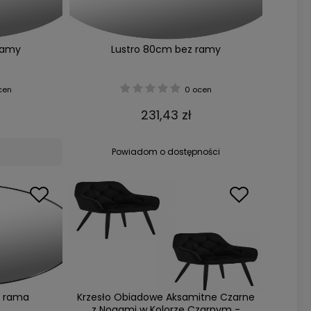
ramy
Lustro 80cm bez ramy
cen
0 ocen
231,43 zł
Powiadom o dostępności
a rama
Krzesło Obiadowe Aksamitne Czarne
z Nogami w Kolorze Czarnym -