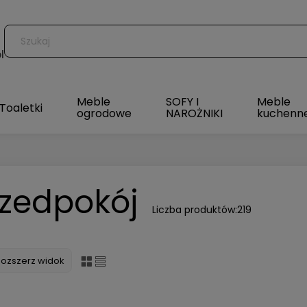
l
Meble
SOFY I
Meble
Toaletki
ogrodowe
NAROŻNIKI
kuchenn
rzedpokój
Liczba produktów:
219
Rozszerz widok