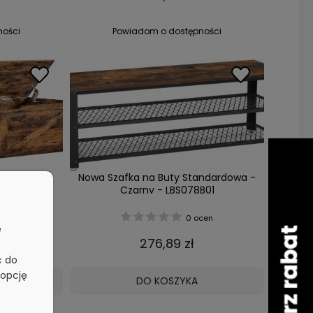
ności
Powiadom o dostępności
0T01
Nowa Szafka na Buty Standardowa -
Czarny - LBS078B01
eny
0 ocen
e
276,89 zł
ć do
 opcję
DO KOSZYKA