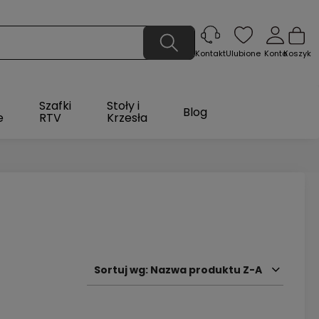
Ulubione
Konto
Koszyk
Kontakt
Szafki
Stoły i
Blog
e
RTV
Krzesła
Sortuj wg:
Nazwa produktu Z-A