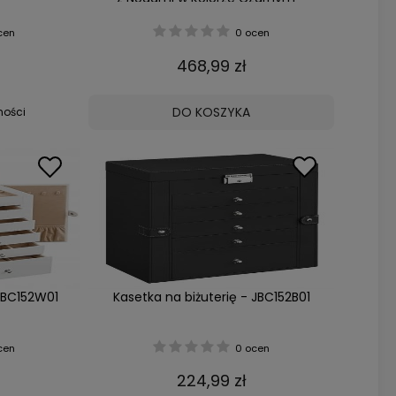
Zestaw 2 Sztuk
cen
0 ocen
468,99 zł
DO KOSZYKA
ności
 JBC152W01
Kasetka na biżuterię - JBC152B01
cen
0 ocen
224,99 zł