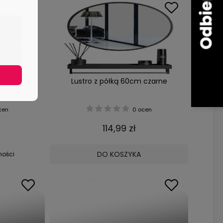
 - Czarne
Lustro z półką 60cm czarne
 do Twojej
cen
0 ocen
114,99 zł
DO KOSZYKA
ności