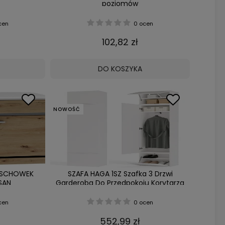
poziomów
cen
0 ocen
102,82 zł
DO KOSZYKA
NOWOŚĆ
O SCHOWEK
SZAFA HAGA 1SZ Szafka 3 Drzwi
SAN
Garderoba Do Przedpokoju Korytarza
BIAŁY
cen
0 ocen
552,99 zł