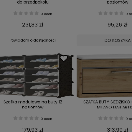
do przedpokoju
poziomów
0 ocen
0 o
231,83 zł
95,26 zł
DO KOSZYKA
Powiadom o dostępności
Szafka modułowa na buty 12
SZAFKA BUTY SIEDZISK
poziomów
MILANO DĄB ARTI
0 ocen
0 o
179,93 zł
313,99 zł