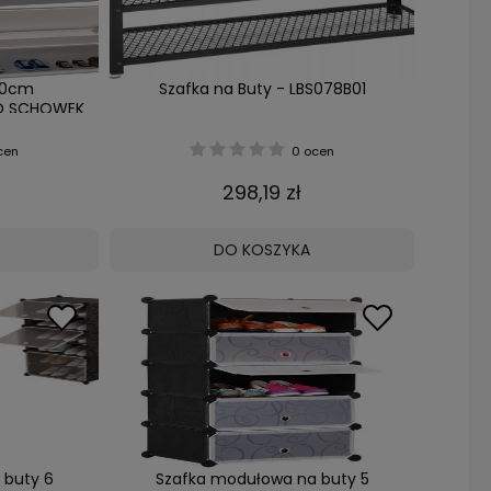
00cm
Szafka na Buty - LBS078B01
KO SCHOWEK
cen
0 ocen
298,19 zł
DO KOSZYKA
 buty 6
Szafka modułowa na buty 5