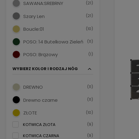
(21)
SAWANA:SREBRNY
(21)
Szary Len
(10)
Boucle:01
(11)
POSO: 14 Butelkowa Zieleń
(1)
POSO: Brązowy
WYBIERZ KOLOR I RODZAJ NÓG
(11)
DREWNO
(11)
Drewno czarne
(10)
ZŁOTE
(9)
KOTWICA ZŁOTA
(9)
KOTWICA CZARNA