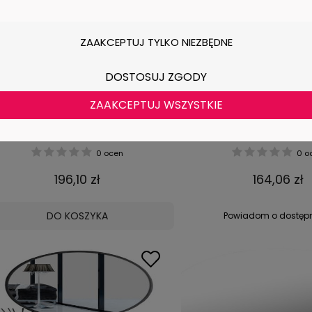
ZAAKCEPTUJ TYLKO NIEZBĘDNE
DOSTOSUJ ZGODY
ZAAKCEPTUJ WSZYSTKIE
ustrzane lustro bez ramy, średnica
Lustrzana półka 60cm
80cm
eleganckie wykończenie
przestrzeni
0 ocen
0 o
196,10 zł
164,06 zł
DO KOSZYKA
Powiadom o dostęp