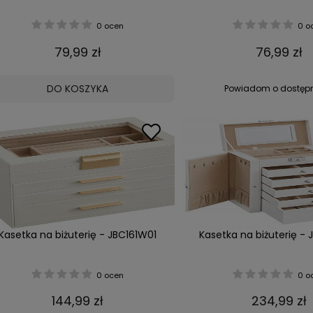
0 ocen
0 o
79,99 zł
76,99 zł
DO KOSZYKA
Powiadom o dostęp
Kasetka na biżuterię - JBC161W01
Kasetka na biżuterię -
0 ocen
0 o
144,99 zł
234,99 zł