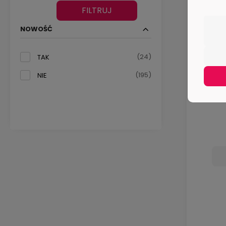
FILTRUJ
NOWOŚĆ
(24)
TAK
(195)
NIE
L