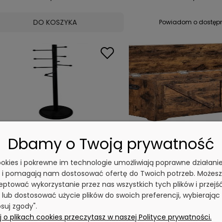
DO KOSZYKA
Powiadom o dostęp
tojący wieszak na ubrania - Model
Skrzynia - LSB06
ERIN, Kolor CZARNY
Dbamy o Twoją prywatność
0 ocen
3 oc
cookies i pokrewne im technologie umożliwiają poprawne działani
112,99 zł
357,29 zł
y i pomagają nam dostosować ofertę do Twoich potrzeb. Możesz
ptować wykorzystanie przez nas wszystkich tych plików i przejś
 lub dostosować użycie plików do swoich preferencji, wybierając
DO KOSZYKA
Powiadom o dostępności
suj zgody".
 o plikach cookies przeczytasz w naszej Polityce prywatności.