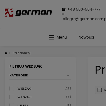
☎
+48 500-564-777
✉
allegro@german.com.p
Menu
Nowości
»
Przedpokój
P
FILTRUJ WEDŁUG:
KATEGORIE
(29)
WIESZAKI
(4)
WIESZAKI
(13)
LUSTRA