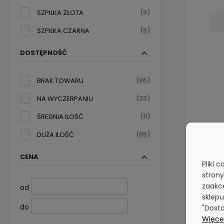
(9)
SZPILKA ZŁOTA
(9)
SZPILKA CZARNA
DOSTĘPNOŚĆ
(86)
BRAK TOWARU
(33)
NA WYCZERPANIU
(11)
ŚREDNIA ILOŚĆ
S
(89)
DUŻA ILOŚĆ
CENA
Pliki 
stron
zaakce
od
sklepu
do
"Dosto
Więcej