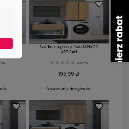
 MINI/DD
Szafka na pralkę Pola MINI/DD
SAN
ARTISAN
cen
0 ocen
195,99 zł
ności
Powiadom o dostępności