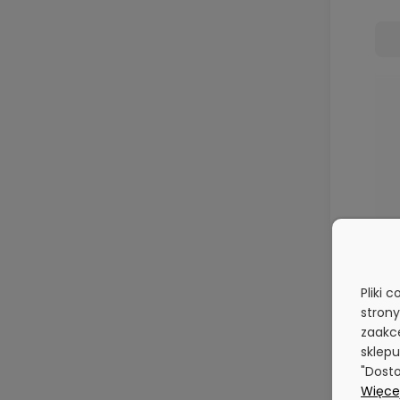
Pliki 
stron
zaakce
sklepu
"Dosto
Więcej