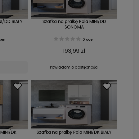
NI/DD BIAŁY
Szafka na pralkę Pola MINI/DD
SONOMA
cen
0 ocen
193,99 zł
Powiadom o dostępności
 MINI/DK
Szafka na pralkę Pola MINI/DK BIAŁY