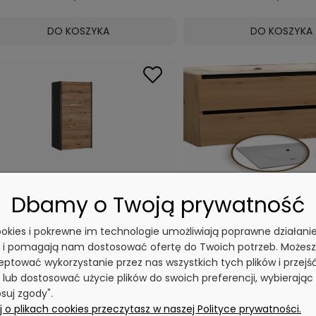
DO KOSZYKA
DO KOSZYKA
Słupek łazienkowy Sara S43
SZAFKA ŁAZIENKOWA + U
ANTRACYT ARTISAN
CM Dąb Artisan C
Dbamy o Twoją prywatność
0 ocen
7 o
cookies i pokrewne im technologie umożliwiają poprawne działani
251,99 zł
469,00 zł
y i pomagają nam dostosować ofertę do Twoich potrzeb. Możesz
ptować wykorzystanie przez nas wszystkich tych plików i przejś
 lub dostosować użycie plików do swoich preferencji, wybierając
DO KOSZYKA
DO KOSZYKA
suj zgody".
 o plikach cookies przeczytasz w naszej Polityce prywatności.