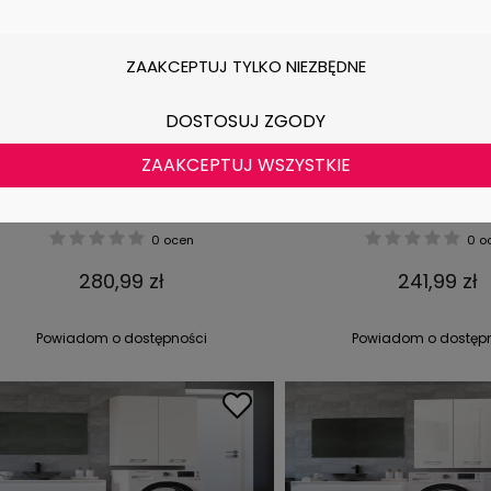
ZAAKCEPTUJ TYLKO NIEZBĘDNE
DOSTOSUJ ZGODY
ZAAKCEPTUJ WSZYSTKIE
zafka na pralkę Pola DK ANTRACYT
Szafka na pralkę Pola
ARTISAN
ANTRACYT ARTI
0 ocen
0 o
280,99 zł
241,99 zł
Powiadom o dostępności
Powiadom o dostęp