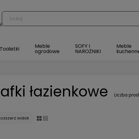
l
Meble
SOFY I
Meble
Toaletki
ogrodowe
NAROŻNIKI
kuchenn
afki łazienkowe
Liczba pro
Rozszerz widok