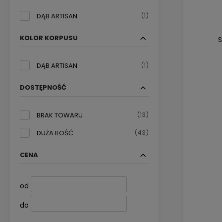
(1)
DĄB ARTISAN
KOLOR KORPUSU
S
(1)
DĄB ARTISAN
DOSTĘPNOŚĆ
(13)
BRAK TOWARU
(43)
DUŻA ILOŚĆ
CENA
od
do