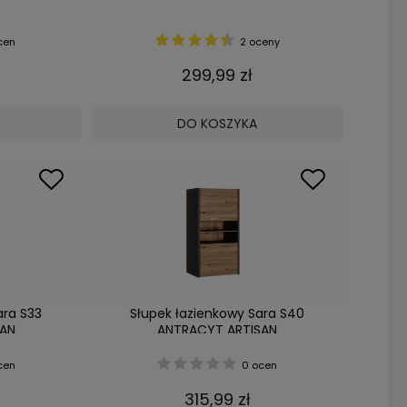
cen
2 oceny
299,99 zł
DO KOSZYKA
ara S33
Słupek łazienkowy Sara S40
SAN
ANTRACYT ARTISAN
cen
0 ocen
315,99 zł