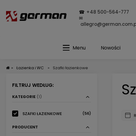
☎
+48 500-564-777
✉
allegro@german.com.p
Menu
Nowości
»
Łazienka i WC
»
Szafki łazienkowe
Sz
FILTRUJ WEDŁUG:
KATEGORIE
(1)
(56)
SZAFKI ŁAZIENKOWE
PRODUCENT