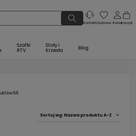
Ulubione
Konto
Koszyk
Kontakt
Szafki
Stoły i
Blog
e
RTV
Krzesła
duktów:
56
Sortuj wg:
Nazwa produktu A-Z