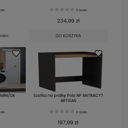
cen
0 ocen
234,99 zł
DO KOSZYKA
ności
 MINI/DK
Szafka na pralkę Pola NP ANTRACYT
ARTISAN
cen
0 ocen
197,99 zł