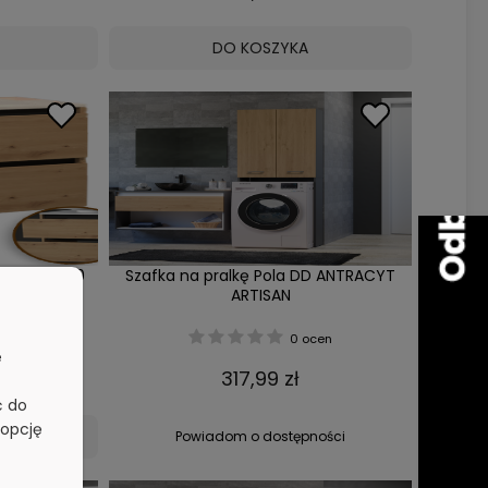
DO KOSZYKA
MYWALKA 60
Szafka na pralkę Pola DD ANTRACYT
zarny
ARTISAN
cen
0 ocen
e
317,99 zł
ć do
 opcję
Powiadom o dostępności