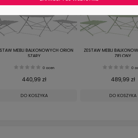
ESTAW MEBLI BALKONOWYCH ORION
ZESTAW MEBLI BALKONO
SZARY
ZIELONY
0 ocen
0 o
440,99 zł
489,99 zł
DO KOSZYKA
DO KOSZYKA