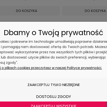
DO KOSZYKA
DO KOSZYKA
Dbamy o Twoją prywatność
cookies i pokrewne im technologie umożliwiają poprawne działani
y i pomagają nam dostosować ofertę do Twoich potrzeb. Możesz
ptować wykorzystanie przez nas wszystkich tych plików i przejś
 lub dostosować użycie plików do swoich preferencji, wybierając
PARASOL OGRODOWY FLOKS
ZESTAW MEBLI BALKONO
suj zgody".
CIEMNOSZARY
CZARNY
 o plikach cookies przeczytasz w naszej Polityce prywatności.
0 ocen
0 o
149,99 zł
440,99 zł
ZAAKCEPTUJ TYLKO NIEZBĘDNE
DO KOSZYKA
DO KOSZYKA
DOSTOSUJ ZGODY
ZAAKCEPTUJ WSZYSTKIE