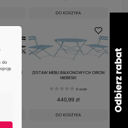
DO KOSZYKA
e
ć do
 opcję
WYCH ORION
ZESTAW MEBLI BALKONOWYCH ORION
NIEBIESKI
cen
0 ocen
440,99 zł
DO KOSZYKA