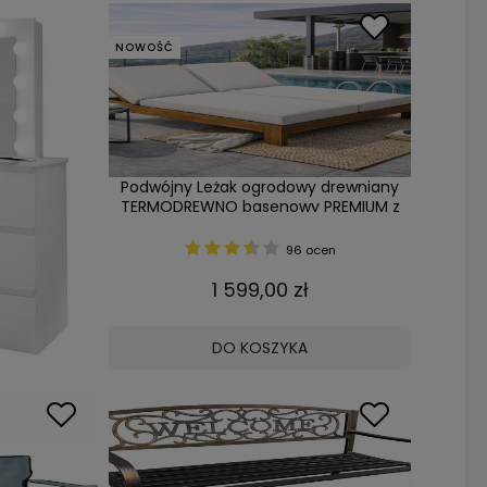
NOWOŚĆ
Podwójny Leżak ogrodowy drewniany
TERMODREWNO basenowy PREMIUM z
grubą poduszką Produkcja PL
96 ocen
1 599,00 zł
DO KOSZYKA