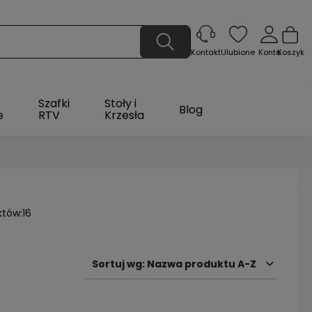
Ulubione
Konto
Koszyk
Kontakt
Szafki
Stoły i
Blog
e
RTV
Krzesła
któw:
16
Sortuj wg:
Nazwa produktu A-Z