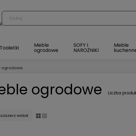
l
Meble
SOFY I
Meble
Toaletki
ogrodowe
NAROŻNIKI
kuchenn
e ogrodowe
eble ogrodowe
Liczba produ
Rozszerz widok