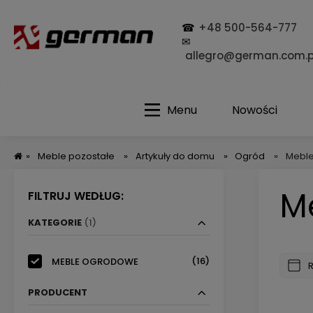
☎
+48 500-564-777
✉
allegro@german.com.p
Menu
Nowości
»
Meble pozostałe
»
Artykuły do domu
»
Ogród
»
Mebl
M
FILTRUJ WEDŁUG:
KATEGORIE
(1)
(16)
MEBLE OGRODOWE
PRODUCENT