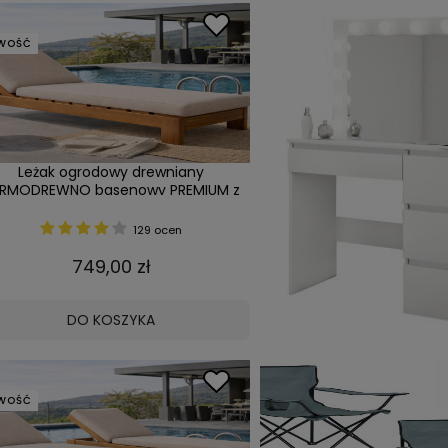
WOŚĆ
Leżak ogrodowy drewniany
RMODREWNO basenowy PREMIUM z
grubą poduszką Produkcja PL
129 ocen
749,00 zł
DO KOSZYKA
WOŚĆ