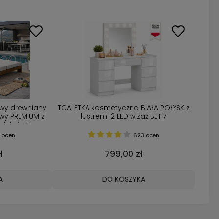
wy drewniany
TOALETKA kosmetyczna BIAŁA POŁYSK z
y PREMIUM z
lustrem 12 LED wizaż BETI7
dukcja PL
 ocen
623 ocen
ł
799,00 zł
A
DO KOSZYKA