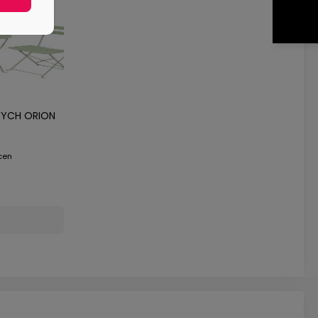
WYCH ORION
cen