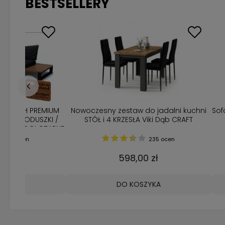
BESTSELLERY
DOWYCH PREMIUM
Nowoczesny zestaw do jadalni kuchni
Sof
IK + PODUSZKI /
STÓŁ i 4 KRZESŁA Viki Dąb CRAFT
ALOWE NOGI CZARNE
226 ocen
235 ocen
0 zł
598,00 zł
ZYKA
DO KOSZYKA