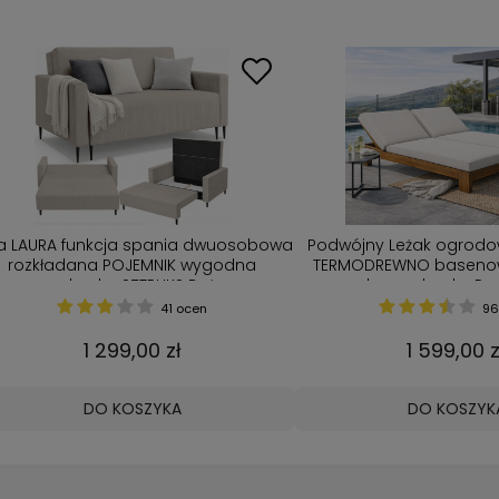
a LAURA funkcja spania dwuosobowa
Podwójny Leżak ogrodo
rozkładana POJEMNIK wygodna
TERMODREWNO basenow
amerykanka SZTRUKS Beżowy
grubą poduszką Pro
41 ocen
96
1 299,00 zł
1 599,00 z
DO KOSZYKA
DO KOSZYK