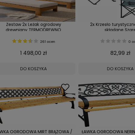
Zestaw 2x Leżak ogrodowy
2x Krzesło turystycz
drewniany TERMODREWNO
składane Szar
basenowy PREMIUM z grubą
poduszką Produkcja PL
261 ocen
0 o
1 498,00 zł
82,99 zł
DO KOSZYKA
DO KOSZYKA
AWKA OGRODOWA MIRT BRĄZOWA /
ŁAWKA OGRODOWA NERIN