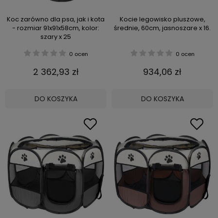
Koc zarówno dla psa, jak i kota
Kocie legowisko pluszowe,
- rozmiar 91x91x58cm, kolor:
średnie, 60cm, jasnoszare x 16.
szary x 25
0 ocen
0 ocen
2 362,93 zł
934,06 zł
DO KOSZYKA
DO KOSZYKA