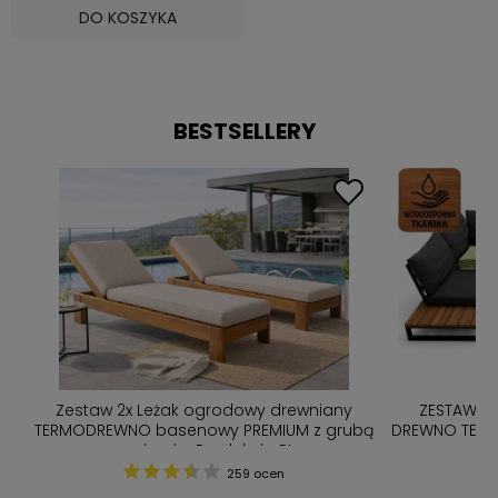
DO KOSZYKA
BESTSELLERY
ZESTAW MEBLI OGRODOWYCH PREMIUM
Nowoczesny z
bą
DREWNO TERMO U + STOLIK + PODUSZKI / SOFA
4 K
NA TARAS / Narożnik U
149 ocen