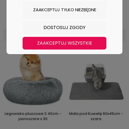
0 ocen
0 ocen
ZAAKCEPTUJ TYLKO NIEZBĘDNE
1 005,90 zł
898,13 zł
DOSTOSUJ ZGODY
DO KOSZYKA
DO KOSZYKA
ZAAKCEPTUJ WSZYSTKIE
Legowisko pluszowe S 40cm -
Mata pod Kuwetę 60x45cm -
jasnoszare x 30
szara