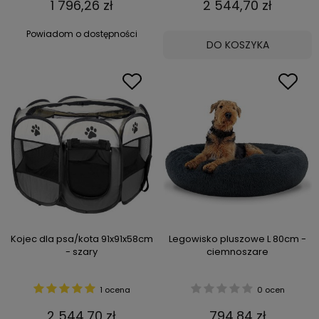
1 796,26 zł
2 544,70 zł
Powiadom o dostępności
DO KOSZYKA
Kojec dla psa/kota 91x91x58cm
Legowisko pluszowe L 80cm -
- szary
ciemnoszare
1 ocena
0 ocen
2 544,70 zł
794,84 zł