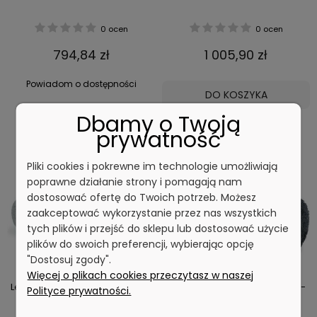
0 ocen
0 ocen
794,84 zł
1 005,90 zł
Powiadom o dostępności
DO KOSZYKA
Dbamy o Twoją
prywatność
Pliki cookies i pokrewne im technologie umożliwiają
poprawne działanie strony i pomagają nam
dostosować ofertę do Twoich potrzeb. Możesz
zaakceptować wykorzystanie przez nas wszystkich
tych plików i przejść do sklepu lub dostosować użycie
plików do swoich preferencji, wybierając opcję
"Dostosuj zgody".
Więcej o plikach cookies przeczytasz w naszej
Legowisko pluszowe M 60cm -
Legowisko pluszowe S 40cm -
Polityce prywatności.
jasnoszare x 16
ciemnoszare x 30