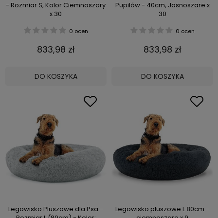
- Rozmiar S, Kolor Ciemnoszary
Pupilów - 40cm, Jasnoszare x
x 30
30
0 ocen
0 ocen
833,98 zł
833,98 zł
DO KOSZYKA
DO KOSZYKA
Legowisko Pluszowe dla Psa -
Legowisko pluszowe L 80cm -
Rozmiar L (80cm) - Kolor:
ciemnoszare x 9