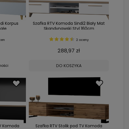
di Korpus
Szafka RTV Komoda Sindi2 Biały Mat
ałe
Skandynawski Styl 160cm
cen
2 oceny
288,97 zł
DO KOSZYKA
ności
TV Komoda
Szafka RTV Stolik pod TV Komoda