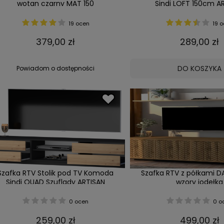
wotan czarny MAT 150
Sindi LOFT 150cm A
19 ocen
19 o
379,00 zł
289,00 zł
DO KOSZYKA
Powiadom o dostępności
Szafka RTV Stolik pod TV Komoda
Szafka RTV z półkami 
Sindi QUAD Szuflady ARTISAN
wzory jodełka
0 ocen
0 o
259,00 zł
499,00 zł