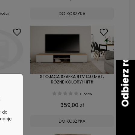
DO KOSZYKA
ności
TRACYT
STOJĄCA SZAFKA RTV 140 MAT,
RÓŻNE KOLORY! HIT!!
cen
0 ocen
e
359,00 zł
ć do
 opcję
DO KOSZYKA
ności