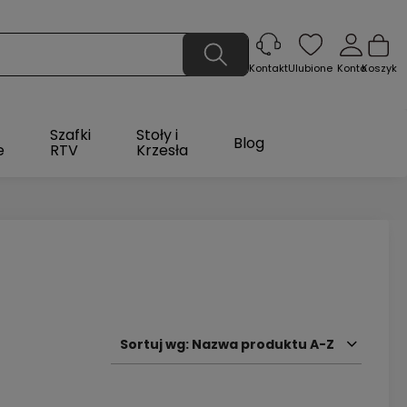
Ulubione
Konto
Koszyk
Kontakt
Szafki
Stoły i
Blog
e
RTV
Krzesła
Sortuj wg:
Nazwa produktu A-Z