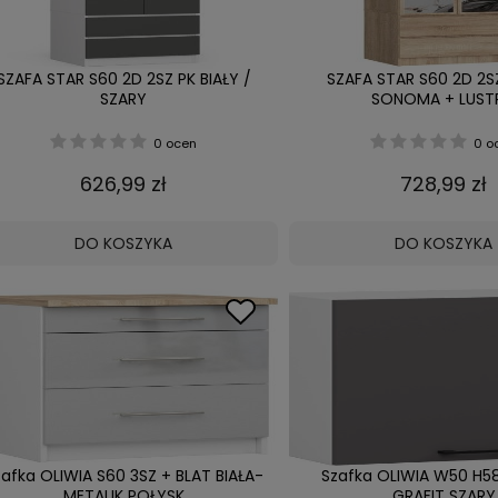
SZAFA STAR S60 2D 2SZ PK BIAŁY /
SZAFA STAR S60 2D 2S
SZARY
SONOMA + LUST
0 ocen
0 o
626,99 zł
728,99 zł
DO KOSZYKA
DO KOSZYKA
afka OLIWIA S60 3SZ + BLAT BIAŁA-
Szafka OLIWIA W50 H58
METALIK POŁYSK
GRAFIT SZARY