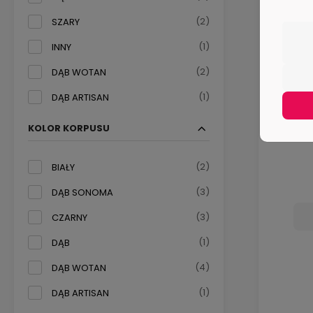
(2)
SZARY
(1)
INNY
(2)
DĄB WOTAN
(1)
DĄB ARTISAN
S
KOLOR KORPUSU
(2)
BIAŁY
(3)
DĄB SONOMA
(3)
CZARNY
(1)
DĄB
(4)
DĄB WOTAN
(1)
DĄB ARTISAN