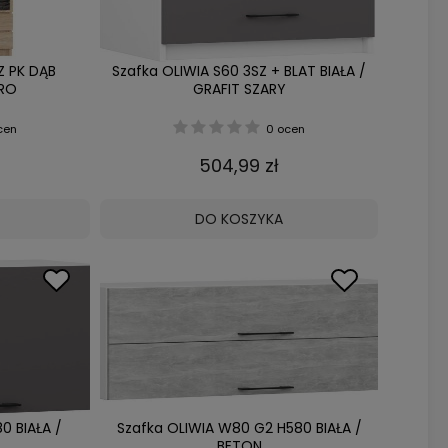
Z PK DĄB
Szafka OLIWIA S60 3SZ + BLAT BIAŁA /
RO
GRAFIT SZARY
cen
0 ocen
504,99 zł
DO KOSZYKA
0 BIAŁA /
Szafka OLIWIA W80 G2 H580 BIAŁA /
BETON