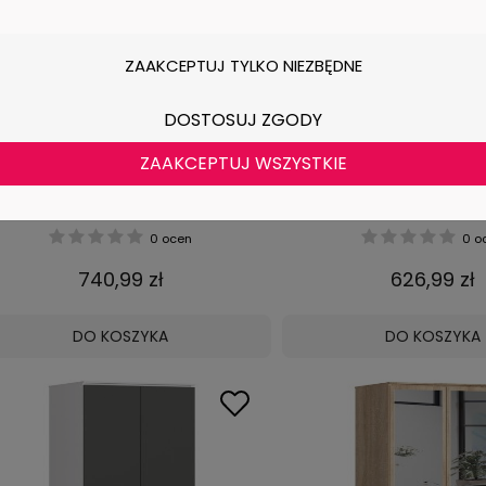
ZAAKCEPTUJ TYLKO NIEZBĘDNE
DOSTOSUJ ZGODY
ZAAKCEPTUJ WSZYSTKIE
ZAFA S 90 cm 2 DRZWI 2 SZUFLADY
SZAFA STAR S 60 cm 2
PK WENGE / SONOMA
SZUFLADY PK BIAŁA /
0 ocen
0 o
740,99 zł
626,99 zł
DO KOSZYKA
DO KOSZYKA