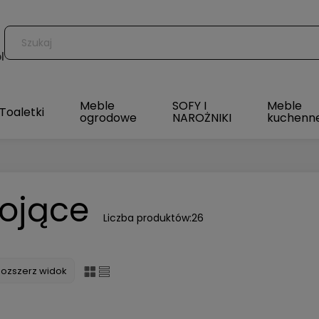
l
Meble
SOFY I
Meble
Toaletki
ogrodowe
NAROŻNIKI
kuchenn
tojące
Liczba produktów:
26
Rozszerz widok