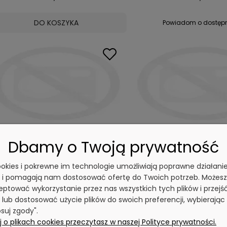
DO KOSZYKA
Powiadom o dostęp
Regał Malax 2X4 ANTBIA
Regał Onyx R50 AN
Dbamy o Twoją prywatność
0 ocen
0 o
cookies i pokrewne im technologie umożliwiają poprawne działani
222,99 zł
196,99 zł
y i pomagają nam dostosować ofertę do Twoich potrzeb. Możesz
ptować wykorzystanie przez nas wszystkich tych plików i przejś
 lub dostosować użycie plików do swoich preferencji, wybierając
Powiadom o dostępności
Powiadom o dostęp
suj zgody".
 o plikach cookies przeczytasz w naszej Polityce prywatności.