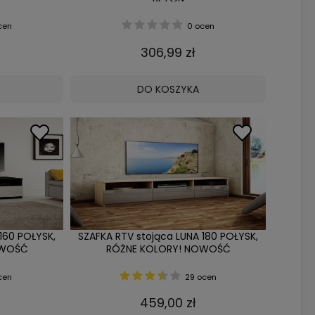
cen
0 ocen
306,99 zł
DO KOSZYKA
160 POŁYSK,
SZAFKA RTV stojąca LUNA 180 POŁYSK,
OWOŚĆ
RÓŻNE KOLORY! NOWOŚĆ
cen
29 ocen
459,00 zł