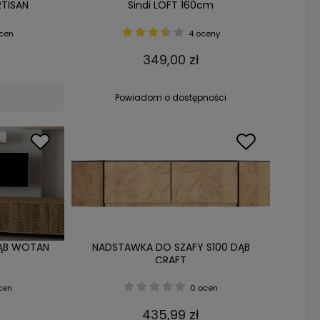
RTISAN
Sindi LOFT 160cm
cen
4 oceny
349,00 zł
Powiadom o dostępności
DĄB WOTAN
NADSTAWKA DO SZAFY S100 DĄB
CRAFT
cen
0 ocen
435,99 zł