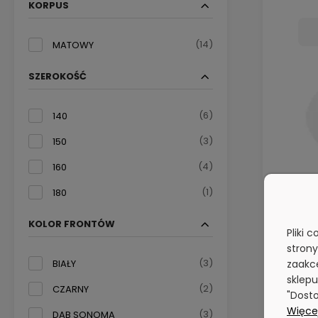
KORPUS
(14)
MATOWY
SZEROKOŚĆ
(6)
140
(3)
150
(4)
160
(1)
180
KOLOR FRONTÓW
Pliki 
stron
(3)
zaakce
BIAŁY
sklepu
(2)
CZARNY
"Dosto
Więcej
(3)
DĄB SONOMA