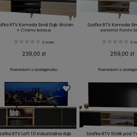
afka RTV Komoda Sindi Dąb Wotan
Szafka RTV Komoda Sin
+ Czarny korpus
sonoma fronty bi
0 ocen
0 o
239,00 zł
259,00 zł
Powiadom o dostępności
Powiadom o dostęp
zafka RTV Loft 1.0 Industrialna dąb
Szafka RTV Stolik pod 