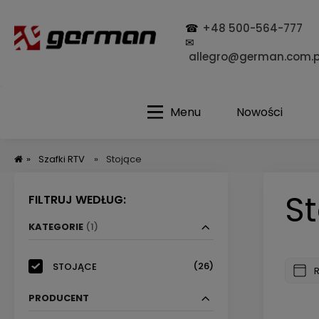
☎
+48 500-564-777
✉
allegro@german.com.p
Menu
Nowości
»
Szafki RTV
»
Stojące
S
FILTRUJ WEDŁUG:
KATEGORIE
(1)
(26)
STOJĄCE
PRODUCENT