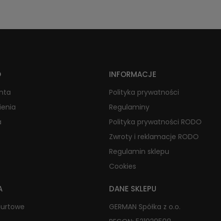
O
INFORMACJE
onta
Polityka prywatności
ienia
Regulaminy
a
Polityka prywatności RODO
Zwroty i reklamacje RODO
Regulamin sklepu
Cookies
A
DANE SKLEPU
hurtowe
GERMAN Spółka z o.o.