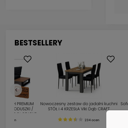
BESTSELLERY
DOWYCH PREMIUM
Nowoczesny zestaw do jadalni kuchni
Sof
IK + PODUSZKI /
STÓŁ i 4 KRZESŁA Viki Dąb CRAFT
ALOWE NOGI CZARNE
225 ocen
234 ocen