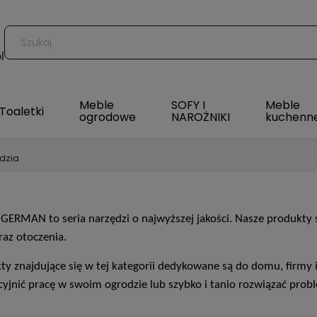
l
Meble
SOFY I
Meble
Toaletki
ogrodowe
NAROŻNIKI
kuchenn
dzia
GERMAN to seria narzędzi o najwyższej jakości. Nasze produkty są
raz otoczenia.
ty znajdujące się w tej kategorii dedykowane są do domu, firmy 
cyjnić
pracę w swoim ogrodzie lub szybko i tanio rozwiązać prob