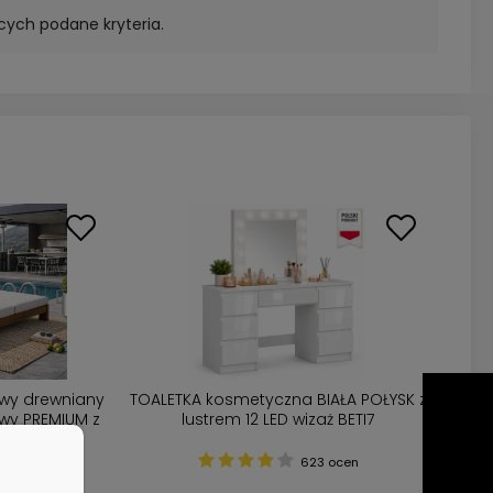
cych podane kryteria.
wy drewniany
TOALETKA kosmetyczna BIAŁA POŁYSK z
y PREMIUM z
lustrem 12 LED wizaż BETI7
dukcja PL
 ocen
623 ocen