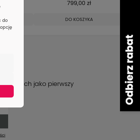
ł
799,00 zł
e
A
DO KOSZYKA
ć do
 opcję
promocjach jako pierwszy
ści