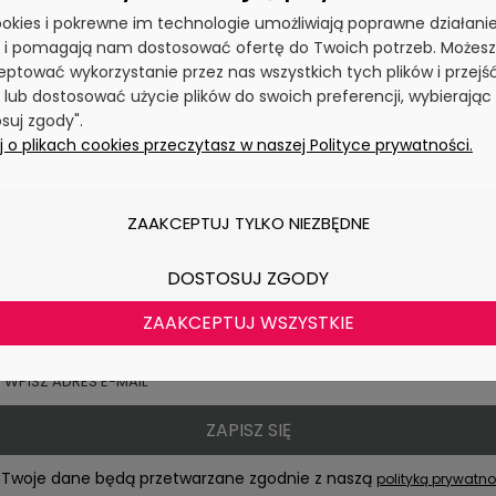
1 299,00 zł
1 599,00 z
cookies i pokrewne im technologie umożliwiają poprawne działani
y i pomagają nam dostosować ofertę do Twoich potrzeb. Możesz
DO KOSZYKA
DO KOSZYK
ptować wykorzystanie przez nas wszystkich tych plików i przejś
 lub dostosować użycie plików do swoich preferencji, wybierając
suj zgody".
 o plikach cookies przeczytasz w naszej Polityce prywatności.
ZAAKCEPTUJ TYLKO NIEZBĘDNE
NEWSLETTER
DOSTOSUJ ZGODY
ra i otrzymuj powiadomienia o produktach i 
ZAAKCEPTUJ WSZYSTKIE
ZAPISZ SIĘ
Twoje dane będą przetwarzane zgodnie z naszą
polityką prywatno