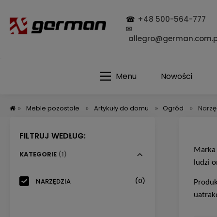
☎
+48 500-564-777
✉
allegro@german.com.p
Menu
Nowości
»
Meble pozostałe
»
Artykuły do domu
»
Ogród
»
Narzę
FILTRUJ WEDŁUG:
Marka 
KATEGORIE
(1)
ludzi o
(0)
NARZĘDZIA
Produk
uatrak