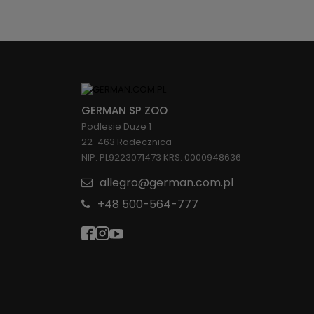
GERMAN SP ZOO
Podlesie Duze 1
22-463 Radecznica
NIP: PL9223071473 KRS: 0000948636
allegro@german.com.pl
+48 500-564-777