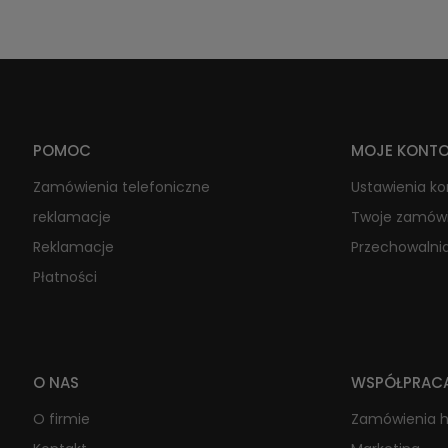
POMOC
MOJE KONT
Zamówienia telefoniczne
Ustawienia k
reklamacje
Twoje zamów
Reklamacje
Przechowalni
Płatności
O NAS
WSPÓŁPRAC
O firmie
Zamówienia 