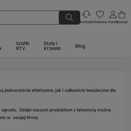
Ulubione
Konto
Koszyk
Kontakt
Szafki
Stoły i
Blog
e
RTV
Krzesła
 jednocześnie efektywne, jak i całkowicie bezpieczne dla
i ogrodu.
Dzięki naszym produktom z łatwością można
lem w swojej firmę.