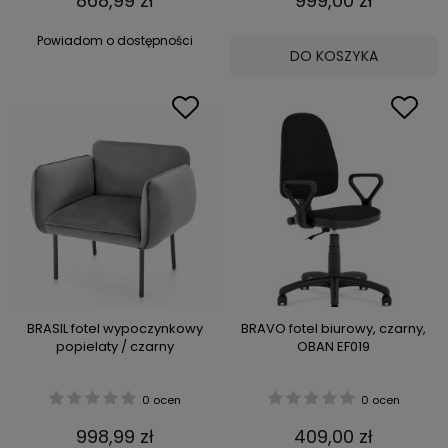
868,99 zł
999,00 zł
Powiadom o dostępności
DO KOSZYKA
BRASIL fotel wypoczynkowy
BRAVO fotel biurowy, czarny,
popielaty / czarny
OBAN EF019
0 ocen
0 ocen
998,99 zł
409,00 zł