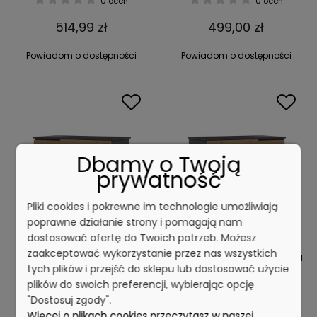
0 ocen
0 ocen
514,99 zł
499,00 zł
Powiadom o dostępności
Powiadom o dostępności
Dbamy o Twoją
prywatność
Pliki cookies i pokrewne im technologie umożliwiają
poprawne działanie strony i pomagają nam
dostosować ofertę do Twoich potrzeb. Możesz
zaakceptować wykorzystanie przez nas wszystkich
Biurko Mijas LEWE ANTRACYT
Biurko Mijas PRAWE ANTRACYT
tych plików i przejść do sklepu lub dostosować użycie
ARTISAN
ARTISAN
plików do swoich preferencji, wybierając opcję
"Dostosuj zgody".
0 ocen
0 ocen
Więcej o plikach cookies przeczytasz w naszej