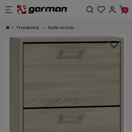
»
Przedpokój
»
Szafki na buty