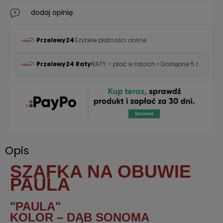
dodaj opinię
Przelewy24
Szybkie płatności online
Przelewy24 Raty
RATY – płać w ratach • Dostępne 5 rat 0%
Opis
SZAFKA NA OBUWIE
PAULA
"PAULA"
KOLOR – DĄB SONOMA