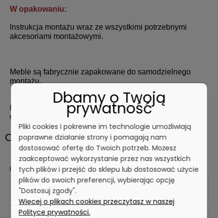
W opakowaniu:
Instrukcja montażu wraz ze wszystkimi potrzebnymi
akcesoriami montażowymi.
Meble są fabrycznie zapakowane do samodzielnego
montażu.
Dbamy o Twoją
prywatność
Pozostałe szczegółowe wymiary znajdują się poniżej
w zakładce "Pliki" w postaci arkusza kalkulacyjnego.
Pliki cookies i pokrewne im technologie umożliwiają
Opinie o produkcie (0)
poprawne działanie strony i pomagają nam
dostosować ofertę do Twoich potrzeb. Możesz
zaakceptować wykorzystanie przez nas wszystkich
Imię lub pseudonim:
tych plików i przejść do sklepu lub dostosować użycie
plików do swoich preferencji, wybierając opcję
"Dostosuj zgody".
Więcej o plikach cookies przeczytasz w naszej
Twoja opinia:
Polityce prywatności.