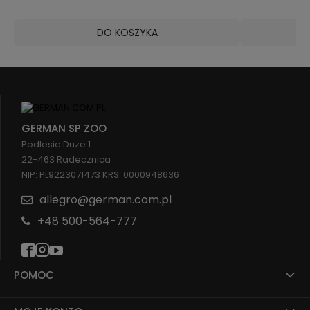
DO KOSZYKA
GERMAN SP ZOO
Podlesie Duze 1
22-463 Radecznica
NIP: PL9223071473 KRS: 0000948636
allegro@german.com.pl
+48 500-564-777
POMOC