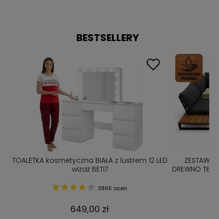
BESTSELLERY
TOALETKA kosmetyczna BIAŁA z lustrem 12 LED
ZESTAW M
bą
wizaż BETI7
DREWNO TERMO
N
3865 ocen
649,00 zł