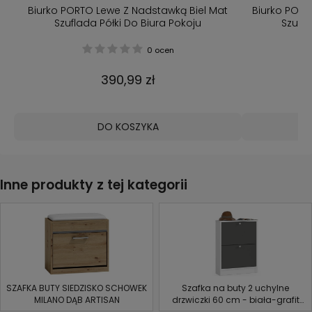
AN
Biurko PORTO Lewe Z Nadstawką Biel Mat
Biurko PORT
Szuflada Półki Do Biura Pokoju
Szufla
0 ocen
390,99 zł
DO KOSZYKA
Inne produkty z tej kategorii
SZAFKA BUTY SIEDZISKO SCHOWEK
Szafka na buty 2 uchylne
MILANO DĄB ARTISAN
drzwiczki 60 cm - biała-grafit
szary