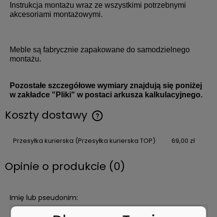
Instrukcja montażu wraz ze wszystkimi potrzebnymi
akcesoriami montażowymi.
Meble są fabrycznie zapakowane do samodzielnego
montażu.
Pozostałe szczegółowe wymiary znajdują się poniżej
w zakładce "Pliki" w postaci arkusza kalkulacyjnego.
Koszty dostawy
Przesyłka kurierska
(Przesyłka kurierska TOP)
69,00 zł
Opinie o produkcie (0)
Imię lub pseudonim: