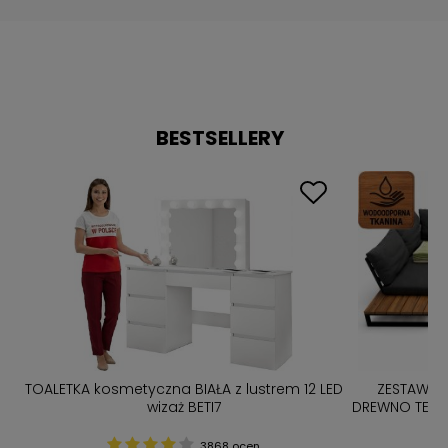
BESTSELLERY
TOALETKA kosmetyczna BIAŁA z lustrem 12 LED
ZESTAW M
bą
wizaż BETI7
DREWNO TERMO
N
3868 ocen