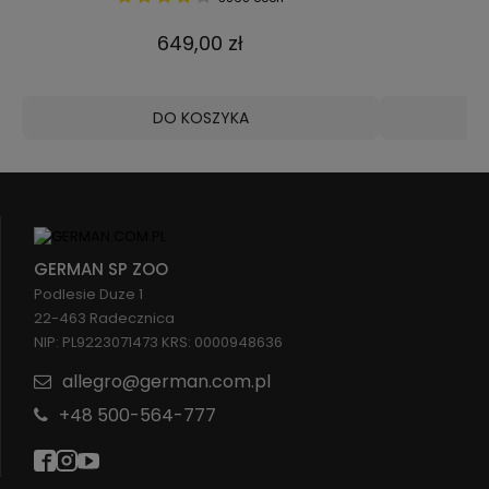
649,00 zł
DO KOSZYKA
GERMAN SP ZOO
Podlesie Duze 1
22-463 Radecznica
NIP: PL9223071473 KRS: 0000948636
allegro@german.com.pl
+48 500-564-777