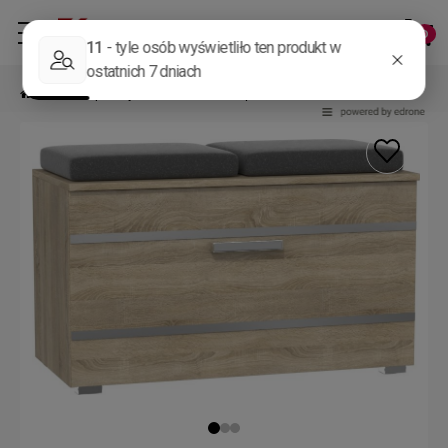
»
Przedpokój
»
Szafki na buty