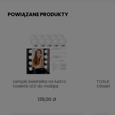
POWIĄZANE PRODUKTY
Lampki światełka na lustro
TOALETK
toaletki LED do makijaż
Oświetle
139,00 zł