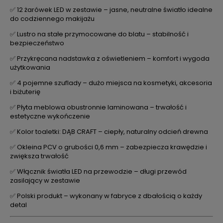
✅ 12 żarówek LED w zestawie – jasne, neutralne światło idealne
do codziennego makijażu
✅ Lustro na stałe przymocowane do blatu – stabilność i
bezpieczeństwo
✅ Przykręcana nadstawka z oświetleniem – komfort i wygoda
użytkowania
✅ 4 pojemne szuflady – dużo miejsca na kosmetyki, akcesoria
i biżuterię
✅ Płyta meblowa obustronnie laminowana – trwałość i
estetyczne wykończenie
✅ Kolor toaletki: DĄB CRAFT – ciepły, naturalny odcień drewna
✅ Okleina PCV o grubości 0,6 mm – zabezpiecza krawędzie i
zwiększa trwałość
✅ Włącznik światła LED na przewodzie – długi przewód
zasilający w zestawie
✅ Polski produkt – wykonany w fabryce z dbałością o każdy
detal