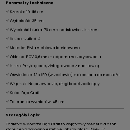
Parametry techniczne:
✅ Szerokość: 116 cm
✅ Głębokość: 35 cm
✅ Wysokość biurka: 79 cm + nadstawka z lustrem
✅ Liczba szuflad: 4
✅ Materiał: Płyta meblowa laminowana
✅ Okleina: PCV 0,6 mm – odporna na zarysowania
✅ Lustro: Przykręcane, zintegrowane z nadstawką
✅ Oświetlenie: 12 x LED (w zestawie) + akcesoria do montażu
✅ Włącznik: Na przewodzie, długi kabel zasilający
✅ Kolor: Dąb Craft
✅ Tolerancja wymiarów: ±5 cm
Szczegóły i opis:
Toaletka w kolorze Dąb Craft to wyjątkowy mebel dla osób,
które cenią zarówno estetykę, jak i trwałość. Dzięki 12