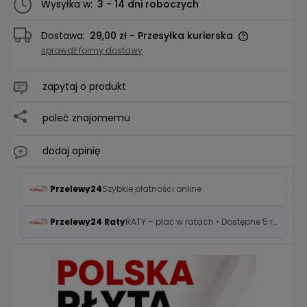
Wysyłka w:
3 - 14 dni roboczych
Dostawa:
29,00 zł
- Przesyłka kurierska
sprawdź formy dostawy
zapytaj o produkt
poleć znajomemu
dodaj opinię
Przelewy24
Szybkie płatności online
Przelewy24 Raty
RATY – płać w ratach • Dostępne 5 rat 0%