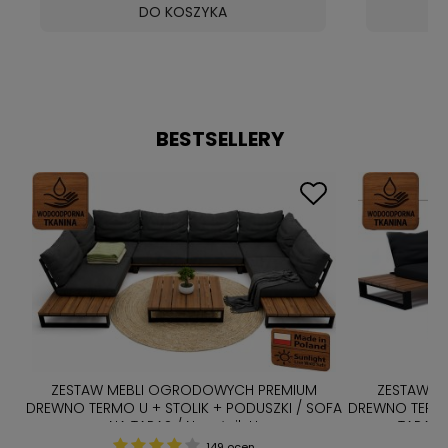
DO KOSZYKA
BESTSELLERY
LED
ZESTAW MEBLI OGRODOWYCH PREMIUM
ZESTAW M
DREWNO TERMO U + STOLIK + PODUSZKI / SOFA
DREWNO TERMO
NA TARAS / Narożnik U
TARAS 
149 ocen