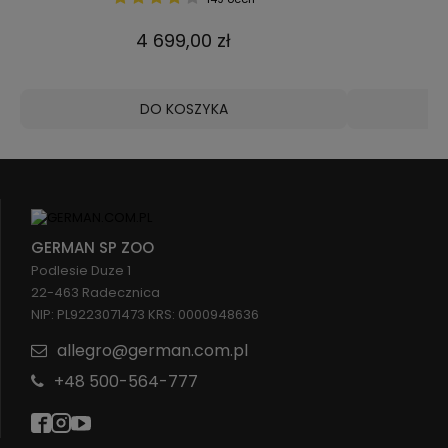
4 699,00 zł
DO KOSZYKA
GERMAN SP ZOO
Podlesie Duze 1
22-463 Radecznica
NIP: PL9223071473 KRS: 0000948636
allegro@german.com.pl
+48 500-564-777