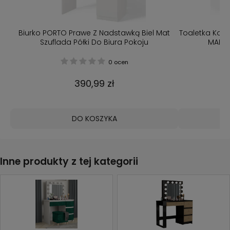
t
Biurko PORTO Prawe Z Nadstawką Biel Mat
Toaletka Kos
Szuflada Półki Do Biura Pokoju
MARIN
0 ocen
390,99 zł
DO KOSZYKA
Inne produkty z tej kategorii