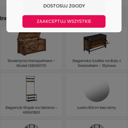
DOSTOSUJ ZGODY
Inne produkty z tej kategorii
ZAAKCEPTUJ WSZYSTKIE
Ekoskrzynia transportowa -
Elegancka Szafka na Buty z
Model LSB060T01
Siedziskiem - Stylowe
Rozwiązanie Dla Twojego
Przedpokoju
Elegancki Stojak na Ubrania -
Lustro 80cm bez ramy
HSR411B01