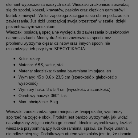
element wyposażenia naszych szaf. Wieszaki znakomicie sprawdzą
się do spodni, koszul, krawatów, pasków oraz ciężkich garniturów i
kurtek zimowych.
Welur zapobiega zaciąganiu się ubrań podczas ich
zawieszania.
Już dziś uporządkuj swoją przestrzeń w szafie, dzięki
prezentowanym wieszakom.
Wieszaki posiadają specjalne wycięcia do zawieszania bluzek/topów
na ramiączkach.
Mocny drążek do zawieszania spodni bez
problemu wytrzyma ciężar dżinsów oraz innych spodni nie
uszkadzając ich przy tym.
SPECYFIKACJA:
Kolor: szary
Materiał: ABS, welur, stal
Materiał siedziska: tkanina bawełniana imitująca len
Wymiary: 45 x 0,6 x 23,5 cm (szerokość x głębokość x
wysokość)
Wymiary haka: 8 x 5,4 cm (wysokość x szerokość)
Obrotowy haczyk 360°: tak
Max. obciążenie: 5 kg
Wieszaki zaoszczędzą sporo miejsca w Twojej szafie, wystarczy
spojrzeć na zdjęcie obok.
Produkt jest bardzo wytrzymały, jak widać
na załączony zdjęciu ciężko go złamać.
Idealnie wyprofilowany kształt
wieszaka przypominający ludzkie ramiona, sprawi, że Twoje ubrania
nie odkształcą się.
Dodatkowym atutem wieszaków jest to, że ubrania