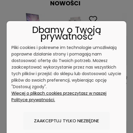
NOWOŚCI
Dbamy o Twoją
prywatność
Pliki cookies i pokrewne im technologie umożliwiają
poprawne działanie strony i pomagają nam
dostosować ofertę do Twoich potrzeb. Możesz
zaakceptować wykorzystanie przez nas wszystkich
tych plików i przejść do sklepu lub dostosować użycie
ażu
Biurko CHESTER 120 BIAŁY
Biurko ARTO
plików do swoich preferencji, wybierając opcję
Nowocze
"Dostosuj zgody".
Więcej o plikach cookies przeczytasz w naszej
0 ocen
Polityce prywatności.
256,99 zł
ZAAKCEPTUJ TYLKO NIEZBĘDNE
Powiadom o dostępności