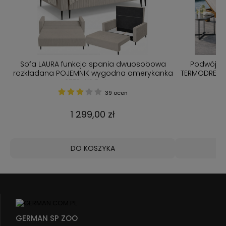
 i
Sofa LAURA funkcja spania dwuosobowa
Podwójny
rozkładana POJEMNIK wygodna amerykanka
TERMODREWN
SZTRUKS Beżowy
po
39 ocen
1 299,00 zł
DO KOSZYKA
GERMAN SP ZOO