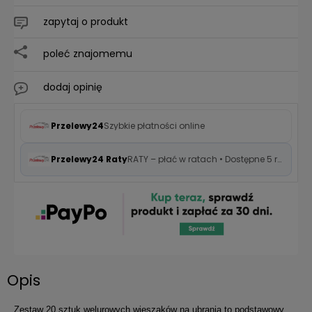
zapytaj o produkt
poleć znajomemu
dodaj opinię
Przelewy24
Szybkie płatności online
Przelewy24 Raty
RATY – płać w ratach • Dostępne 5 rat 0%
Opis
Zestaw 20 sztuk welurowych wieszaków na ubrania to podstawowy