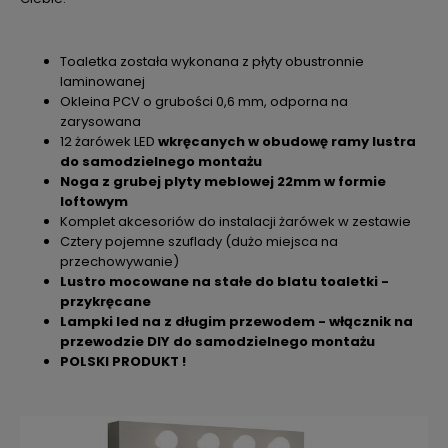
Toaletka została wykonana z płyty obustronnie
laminowanej
Okleina PCV o grubości 0,6 mm, odporna na
zarysowana
12 żarówek LED
wkręcanych w obudowę ramy lustra
do samodzielnego montażu
Noga z grubej plyty meblowej 22mm w formie
loftowym
Komplet akcesoriów do instalacji żarówek w zestawie
Cztery pojemne szuflady (dużo miejsca na
przechowywanie)
Lustro mocowane na stałe do blatu toaletki -
przykręcane
Lampki led na z długim przewodem - włącznik na
przewodzie DIY do samodzielnego montażu
POLSKI PRODUKT !