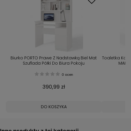
t
Toaletka Kosmetyczna z Lustrem Do Makijażu
Toaletka Kos
MARINA 4P + Biurko 2S KASZMIR
Zestaw MA
0 ocen
417,99 zł
DO KOSZYKA