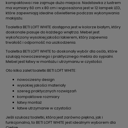
kompaktowa i nie zajmuje dużo miejsca. Nadstawka z lustrem
ma wymiary 60 cm x 80 cm i wyposażona jest w 12 lampek LED,
które zapewniają idealne oświetlenie podczas wykonywania
makijażu.
Toaletka BETI LOFT WHITE dostępna jest w kolorze białym, który
doskonale pasuje do każdego wnętrza. Mebel jest
wykończony wysokiej jakości lakierem, który zapewnia
trwałość i odporność na uszkodzenia.
Toaletka BETI LOFT WHITE to doskonały wybór dla osób, które
szukają nowoczesnego i praktycznego mebla do sypialni.
Mebel jest łatwy w montażu i utrzymaniu w czystości.
Oto kilka zalet toaletki BETI LOFT WHITE:
nowoczesny design
wysokiej jakości materiały
szereg praktycznych rozwiązań
kompaktowe rozmiary
łatwy montaż
łatwe utrzymanie w czystości
Jeśli szukasz toaletki, która jest zarówno piękna, jak i
funkcjonalna, to BETI LOFT WHITE jest idealnym wyborem dla
Ciebie.