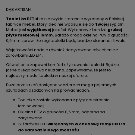
DĄB ARTISAN
Toaletka BETI4
to niezwykle starannie wykonany w Polskiej
fabryce mebel, który idealnie wpasuje się do
Twojej
sypialni.
Mebel jest
wyjątkowej
jakości. Wykonany z bardzo
grubej
płyty meblowej 16mm.
Bardzo droga okleina PCV o grubości
0,6 mm sprawi, że rogi toaletki będą bardzo staranne i trwałe.
Wyjątkowości nadaje również dedykowane oświetlenie z
żarówkami LED E14.
Oświetlenie zapewni komfort użytkowania toaletki. Będzie
jasne a jego barwa neutralna. Zapewniamy, że jest to
najlepszy model toaletki w naszej ofercie.
Duża przestrzeń dostępna w czterech mega pojemnych
szufladach osadzonych na prowadnicach.
Toaletka została wykonana z płyty obustronnie
laminowanej
Okleina PCV o grubości 0,6 mm, odporna na
zarysowana
12 żarówek LED
wkręcanych w obudowę ramy lustra
do samodzielnego montażu