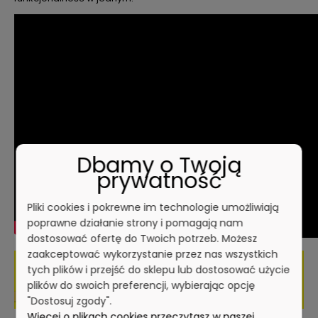
Dbamy o Twoją
prywatność
Pliki cookies i pokrewne im technologie umożliwiają
poprawne działanie strony i pomagają nam
dostosować ofertę do Twoich potrzeb. Możesz
zaakceptować wykorzystanie przez nas wszystkich
tych plików i przejść do sklepu lub dostosować użycie
plików do swoich preferencji, wybierając opcję
"Dostosuj zgody".
Więcej o plikach cookies przeczytasz w naszej