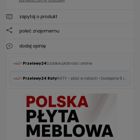
sprawdź formy dostawy
zapytaj o produkt
poleć znajomemu
dodaj opinię
Przelewy24
Szybkie płatności online
Przelewy24 Raty
RATY – płać w ratach • Dostępne 5 rat 0%