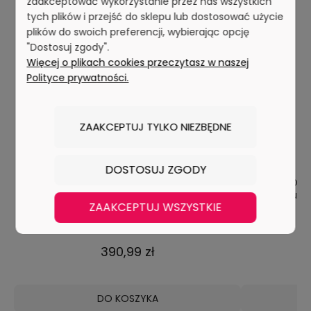
zaakceptować wykorzystanie przez nas wszystkich
NOWOŚCI
tych plików i przejść do sklepu lub dostosować użycie
plików do swoich preferencji, wybierając opcję
"Dostosuj zgody".
Więcej o plikach cookies przeczytasz w naszej
Polityce prywatności.
ZAAKCEPTUJ TYLKO NIEZBĘDNE
DOSTOSUJ ZGODY
t
Biurko PORTO Prawe Z Nadstawką Biel Mat
Toaletka Kos
Szuflada Półki Do Biura Pokoju
MARIN
ZAAKCEPTUJ WSZYSTKIE
0 ocen
390,99 zł
DO KOSZYKA