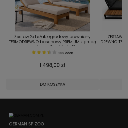
ZESTAW MEBLI OGRODOWYCH PREMIUM
Nowoczesny z
bą
DREWNO TERMO U + STOLIK + PODUSZKI / SOFA
4 K
NA TARAS / Narożnik U
149 ocen
4 699,00 zł
DO KOSZYKA
GERMAN SP ZOO