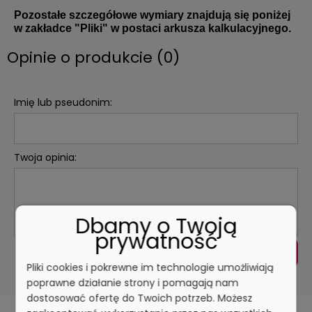
Pozostałe szczegółowe wymiary znajdują się poniżej
w zakładce "Pliki" w postaci arkusza kalkulacyjnego.
Opinie o produkcie (0)
Imię lub pseudonim:
Twoja opinia:
Dbamy o Twoją
prywatność
WYŚLIJ
Pliki cookies i pokrewne im technologie umożliwiają
poprawne działanie strony i pomagają nam
dostosować ofertę do Twoich potrzeb. Możesz