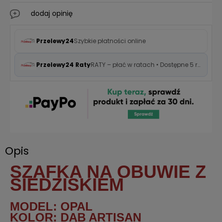
dodaj opinię
Przelewy24
Szybkie płatności online
Przelewy24 Raty
RATY – płać w ratach • Dostępne 5 rat 0%
Opis
SZAFKA NA OBUWIE Z
SIEDZISKIEM
MODEL: OPAL
KOLOR: DĄB ARTISAN