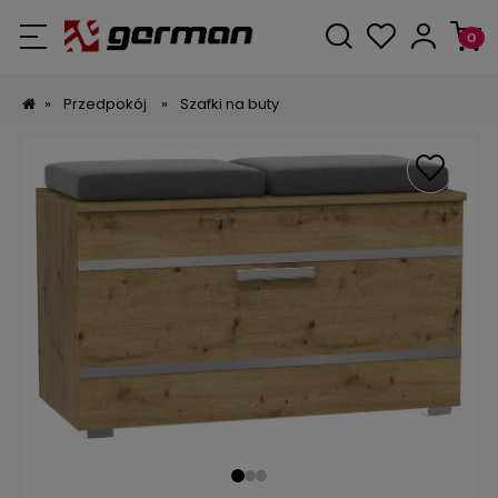
»
Przedpokój
»
Szafki na buty