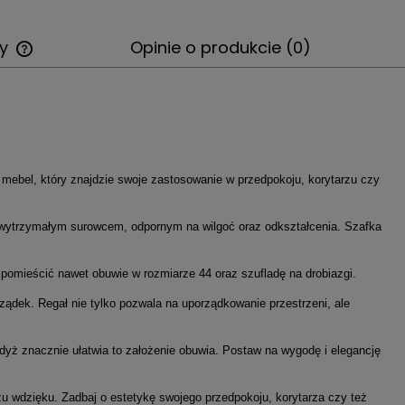
wy
Opinie o produkcie (0)
i mebel, który znajdzie swoje zastosowanie w przedpokoju, korytarzu czy
st wytrzymałym surowcem, odpornym na wilgoć oraz odkształcenia. Szafka
 pomieścić nawet obuwie w rozmiarze 44 oraz szufladę na drobiazgi.
ządek. Regał nie tylko pozwala na uporządkowanie przestrzeni, ale
gdyż znacznie ułatwia to założenie obuwia. Postaw na wygodę i elegancję
 wdzięku. Zadbaj o estetykę swojego przedpokoju, korytarza czy też