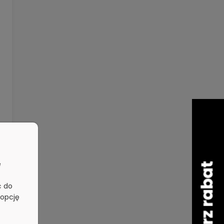
e
ć do
 opcję