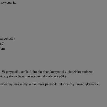
i wykonania.
 wysokość)
ść)
,7cm
e. W przypadku osób, które nie chcą korzystać z siedziska podczas
wykorzystania tego miejsca jako dodatkową półkę.
ewnością umieścimy w niej małe parasolki, klucze czy nawet rękawiczki.