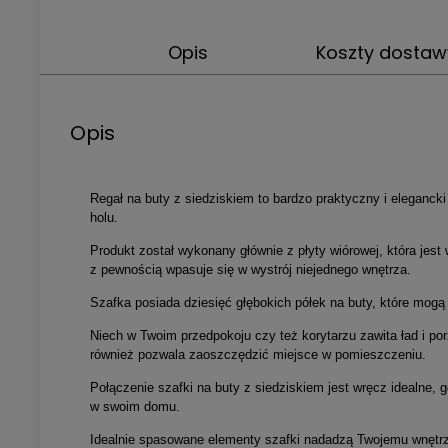
Opis
Koszty dosta
Opis
Regał na buty z siedziskiem to bardzo praktyczny i eleganck
holu.
Produkt został wykonany głównie z płyty wiórowej, która je
z pewnością wpasuje się w wystrój niejednego wnętrza.
Szafka posiada dziesięć głębokich półek na buty, które mogą
Niech w Twoim przedpokoju czy też korytarzu zawita ład i por
również pozwala zaoszczędzić miejsce w pomieszczeniu.
Połączenie szafki na buty z siedziskiem jest wręcz idealne, 
w swoim domu.
Idealnie spasowane elementy szafki nadadzą Twojemu wnętrzu