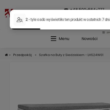
☎
+48 500-564-777
✉
allegro@german.com.p
Menu
Nowości
»
Przedpokój
»
Szafka na Buty z Siedziskiem - LHS24W01