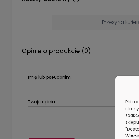
Przesyłka kurier
Opinie o produkcie (0)
Imię lub pseudonim:
Twoja opinia:
Pliki 
stron
zaakce
sklepu
"Dosto
Więcej