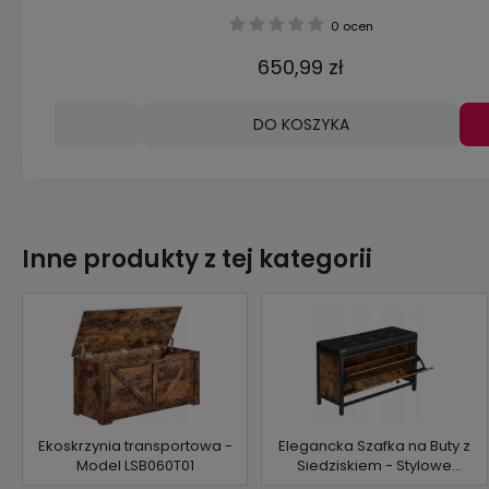
BIAŁA
0 ocen
0 ocen
 zł
650,99 zł
ZYKA
DO KOSZYKA
Inne produkty z tej kategorii
Ekoskrzynia transportowa -
Elegancka Szafka na Buty z
Model LSB060T01
Siedziskiem - Stylowe
Rozwiązanie Dla Twojego