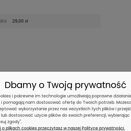
ska
29,00 zł
Dbamy o Twoją prywatność
cookies i pokrewne im technologie umożliwiają poprawne działani
y i pomagają nam dostosować ofertę do Twoich potrzeb. Możesz
ptować wykorzystanie przez nas wszystkich tych plików i przejś
 lub dostosować użycie plików do swoich preferencji, wybierając
suj zgody".
 o plikach cookies przeczytasz w naszej Polityce prywatności.