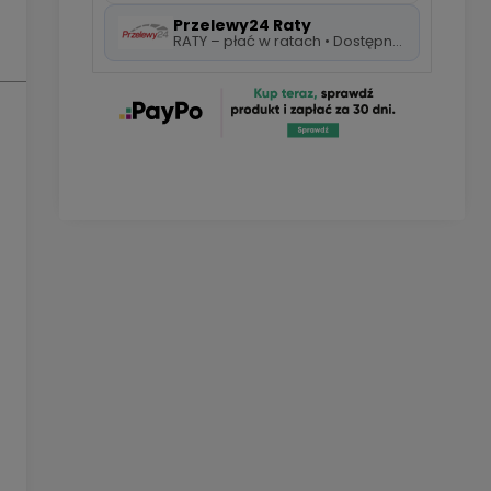
Przelewy24 Raty
RATY – płać w ratach • Dostępne 5 rat 0%