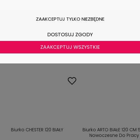
ZAAKCEPTUJ TYLKO NIEZBĘDNE
DOSTOSUJ ZGODY
ZAAKCEPTUJ WSZYSTKIE
Biurko CHESTER 120 BIAŁY
Biurko ARTO BIAŁE 120 CM 
Nowoczesne Do Pracy