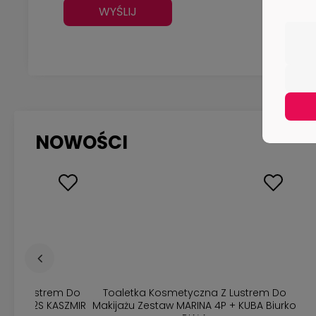
WYŚLIJ
NOWOŚCI
na z Lustrem Do
Toaletka Kosmetyczna Z Lustrem Do
Biurko 2S KASZMIR
Makijażu Zestaw MARINA 4P + KUBA Biurko