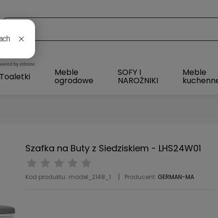
l
Meble
SOFY I
Meble
Toaletki
ogrodowe
NAROŻNIKI
kuchenn
Szafka na Buty z Siedziskiem - LHS24W01
Kod produktu:
model_2148_1
Producent:
GERMAN-MA