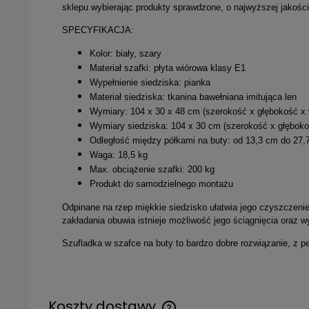
sklepu wybierając produkty sprawdzone, o najwyższej jakośc
SPECYFIKACJA:
Kolor: biały, szary
Materiał szafki: płyta wiórowa klasy E1
Wypełnienie siedziska: pianka
Materiał siedziska: tkanina bawełniana imitująca len
Wymiary: 104 x 30 x 48 cm (szerokość x głębokość x
Wymiary siedziska: 104 x 30 cm (szerokość x głęboko
Odległość między półkami na buty: od 13,3 cm do 27
Waga: 18,5 kg
Max. obciążenie szafki: 200 kg
Produkt do samodzielnego montażu
Odpinane na rzep miękkie siedzisko ułatwia jego czyszczeni
zakładania obuwia istnieje możliwość jego ściągnięcia oraz 
Szufladka w szafce na buty to bardzo dobre rozwiązanie, z p
Koszty dostawy