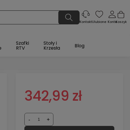
Ulubione
Konto
Koszyk
Kontakt
Szafki
Stoły i
Blog
e
RTV
Krzesła
342,99 zł
-
+