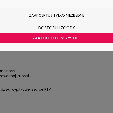
trzymania w czystości.
eń.
trwałe i stylowe.
ZAAKCEPTUJ TYLKO NIEZBĘDNE
RTV w stylu skandynawskim?
DOSTOSUJ ZGODY
ZAAKCEPTUJ WSZYSTKIE
 codzienne użytkowanie.
ętu RTV i akcesoriów.
 – szybkie i proste składanie.
onalność.
zawodnej jakości.
dzięki wyjątkowej szafce RTV.