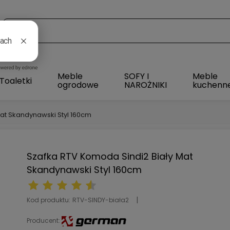
l
Meble
SOFY I
Meble
Toaletki
ogrodowe
NAROŻNIKI
kuchenn
at Skandynawski Styl 160cm
Szafka RTV Komoda Sindi2 Biały Mat
Skandynawski Styl 160cm
Kod produktu:
RTV-SINDY-biała2
Producent: