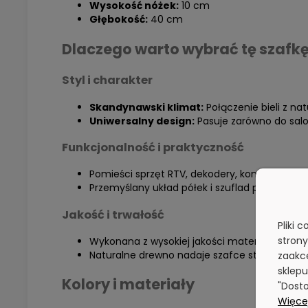
Wysokość nóżek:
10 cm
Głębokość:
40 cm
Dlaczego warto wybrać tę szafk
Styl i charakter
Skandynawski klimat:
Połączenie bieli z na
Uniwersalny design:
Pasuje zarówno do salonu
Funkcjonalność i praktyczność
Pomieści sprzęt RTV, dekodery, konsole i inne 
Przemyślany układ półek i szuflad pozwala n
Jakość i trwałość
Pliki 
stron
Wykonana z wysokiej jakości materiałów, któr
Naturalne drewno nadaje szafce stabilności i s
zaakce
sklepu
Kolory i materiały
"Dosto
Więcej