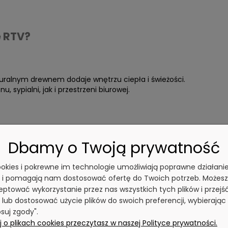
ę RTV?
turalnym drewnem dodaje wnętrzu ciepła i świeżości.
, sypialni, jak i przestrzeni biurowej.
akcesoria.
a wygodne przechowywanie i organizację.
Dbamy o Twoją prywatność
cookies i pokrewne im technologie umożliwiają poprawne działani
y i pomagają nam dostosować ofertę do Twoich potrzeb. Możesz
e zapewniają niezawodność przez lata.
olidności.
ptować wykorzystanie przez nas wszystkich tych plików i przejś
 lub dostosować użycie plików do swoich preferencji, wybierając
suj zgody".
 o plikach cookies przeczytasz w naszej Polityce prywatności.