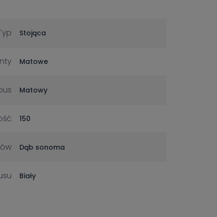
Typ
Stojąca
nty
Matowe
pus
Matowy
ość
150
tów
Dąb sonoma
usu
Biały