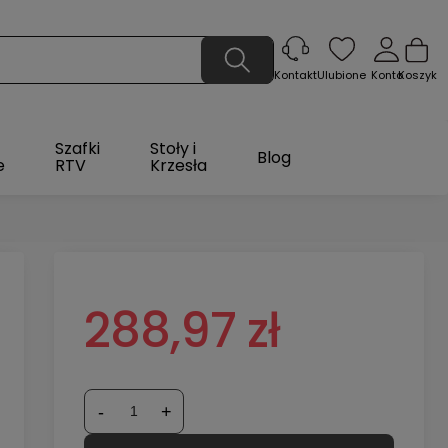
Ulubione
Konto
Koszyk
Kontakt
Szafki
Stoły i
Blog
e
RTV
Krzesła
288,97 zł
-
+