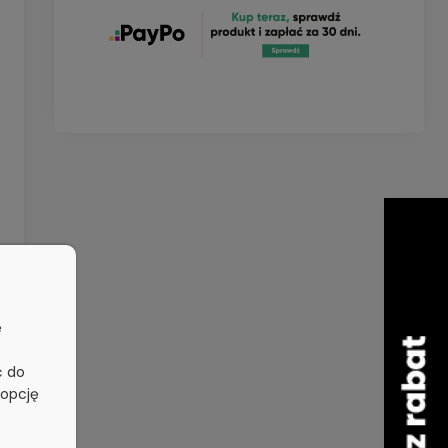
e
ć do
 opcję