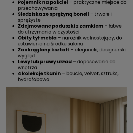
Pojemnik na pościel
– praktyczne miejsce do
przechowywania
Siedziska ze sprężyną bonell
– trwałe i
sprężyste
Zdejmowane poduszki z zamkiem
– łatwe
do utrzymania w czystości
Obity tył mebla
– narożnik wolnostojący, do
ustawienia na środku salonu
Zaokrąglony kształt
– elegancki, designerski
wygląd
Lewy lub prawy układ
– dopasowanie do
wnętrza
4 kolekcje tkanin
– boucle, velvet, sztruks,
hydrofobowa