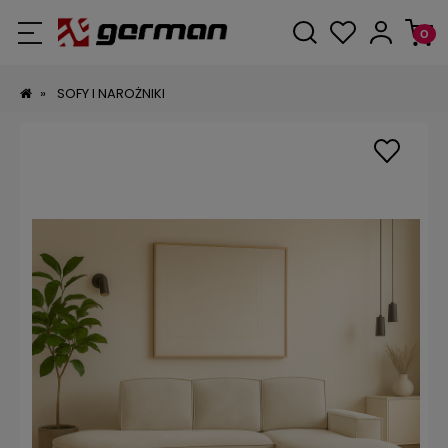
»
SOFY I NAROŻNIKI