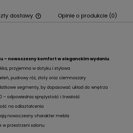
szty dostawy
Opinie o produkcie (0)
ksu – nowoczesny komfort w eleganckim wydaniu
kka, przyjemna w dotyku i stylowa
eleń, pudrowy róż, złoty oraz ciemnoszary
atkowe segmenty, by dopasować układ do wnętrza
30 – odpowiednia sprężystość i trwałość
ność na odkształcenia
ślają nowoczesny charakter mebla
 w przestrzeni salonu