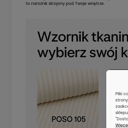
to narożnik skrojony pod Twoje wnętrze.
Pliki 
stron
zaakce
sklepu
"Dosto
Więcej