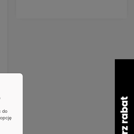
e
ć do
 opcję