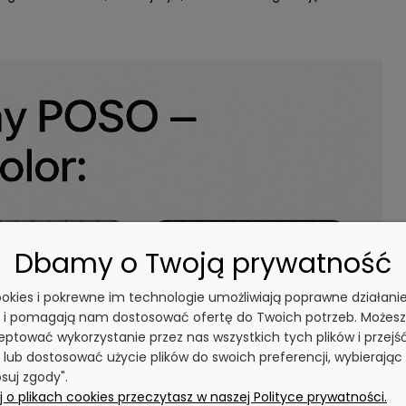
Dbamy o Twoją prywatność
cookies i pokrewne im technologie umożliwiają poprawne działani
y i pomagają nam dostosować ofertę do Twoich potrzeb. Możesz
ptować wykorzystanie przez nas wszystkich tych plików i przejś
 lub dostosować użycie plików do swoich preferencji, wybierając
suj zgody".
 o plikach cookies przeczytasz w naszej Polityce prywatności.