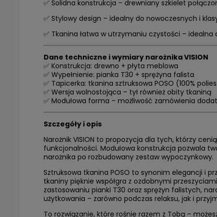
✅ Solidna konstrukcja – drewniany szkielet połącz
✅ Stylowy design – idealny do nowoczesnych i kla
✅ Tkanina łatwa w utrzymaniu czystości – idealna d
Dane techniczne i wymiary narożnika VISION
✅ Konstrukcja: drewno + płyta meblowa
✅ Wypełnienie: pianka T30 + sprężyna falista
✅ Tapicerka: tkanina sztruksowa POSO (100% polies
✅ Wersja wolnostojąca – tył również obity tkaniną
✅ Modułowa forma – możliwość zamówienia doda
Szczegóły i opis
Narożnik VISION to propozycja dla tych, którzy cen
funkcjonalności. Modułowa konstrukcja pozwala 
narożnika po rozbudowany zestaw wypoczynkowy.
Sztruksowa tkanina POSO to synonim elegancji i prz
tkaniny pięknie współgra z ozdobnymi przeszyciami
zastosowaniu pianki T30 oraz sprężyn falistych, n
użytkowania – zarówno podczas relaksu, jak i przyj
To rozwiązanie, które rośnie razem z Tobą – możes