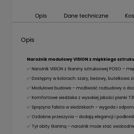
Opis
Dane techniczne
Ko
Opis
Narożnik modułowy VISION z miękkiego sztru
✅ Narożnik VISION z tkaniny sztruksowej POSO – mię
✅ Dostępny w kolorach: szary, beżowy, butelkowa zi
✅ Modułowa budowa – możliwość rozbudowy o dod
✅ Komfortowe siedziska z wysokiej jakości pianki T
✅ Sprężyna falista w siedziskach – wygoda i odpor
✅ Ozdobne przeszycia – dodają elegancji i podkre
✅ Tył obity tkaniną – narożnik może stać swobodnie