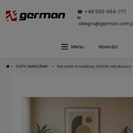
☎
+48 500-564-777
✉
allegro@german.com.p
Menu
Nowości
»
SOFY I NAROŻNIKI
»
Narożnik modułowy VISION sztruksowy 