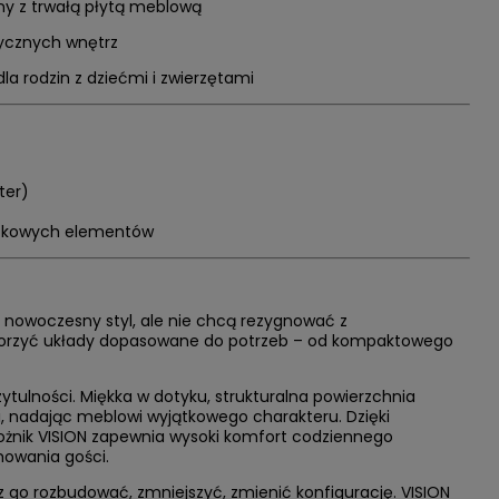
ony z trwałą płytą meblową
sycznych wnętrz
la rodzin z dziećmi i zwierzętami
ter)
tkowych elementów
ią nowoczesny styl, ale nie chcą rezygnować z
tworzyć układy dopasowane do potrzeb – od kompaktowego
ytulności. Miękka w dotyku, strukturalna powierzchnia
, nadając meblowi wyjątkowego charakteru. Dzięki
arożnik VISION zapewnia wysoki komfort codziennego
mowania gości.
z go rozbudować, zmniejszyć, zmienić konfigurację. VISION