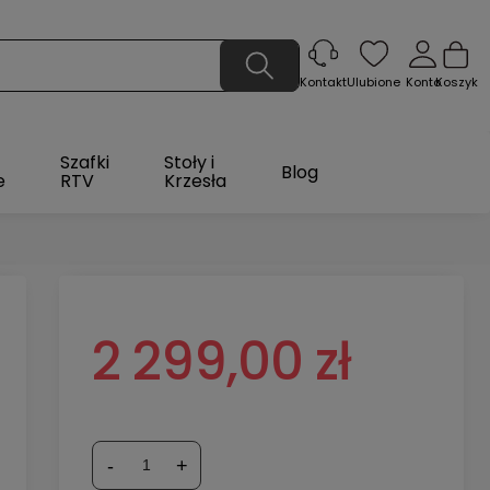
Ulubione
Konto
Koszyk
Kontakt
Szafki
Stoły i
Blog
e
RTV
Krzesła
2 299,00 zł
-
+