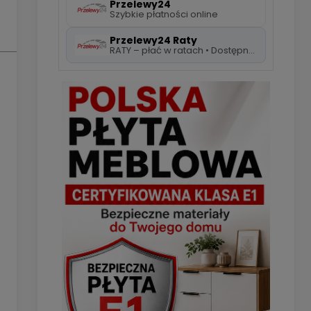
Przelewy24
Szybkie płatności online
Przelewy24 Raty
RATY – płać w ratach • Dostępne 5 rat 0%