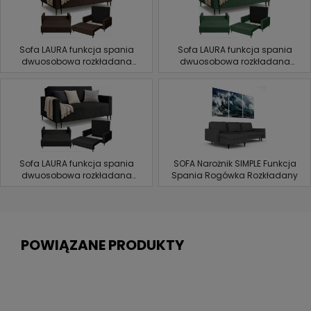
Sofa LAURA funkcja spania
Sofa LAURA funkcja spania
dwuosobowa rozkładana
dwuosobowa rozkładana
POJEMNIK wygodna amerykanka
POJEMNIK wygodna amerykanka
SZTRUKS Brązowy
SZTRUKS Butelkowa zieleń
Sofa LAURA funkcja spania
SOFA Narożnik SIMPLE Funkcja
dwuosobowa rozkładana
Spania Rogówka Rozkładany
POJEMNIK wygodna amerykanka
SZTRUKS Czarny
POWIĄZANE PRODUKTY