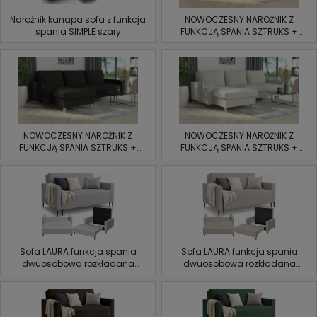
Narożnik kanapa sofa z funkcja
NOWOCZESNY NAROŻNIK Z
spania SIMPLE szary
FUNKCJĄ SPANIA SZTRUKS +
2XPOJEMNIK butelkowa zieleń
NOWOCZESNY NAROŻNIK Z
NOWOCZESNY NAROŻNIK Z
FUNKCJĄ SPANIA SZTRUKS +
FUNKCJĄ SPANIA SZTRUKS +
2XPOJEMNIK CZARNY
2XPOJEMNIK waniliowy
Sofa LAURA funkcja spania
Sofa LAURA funkcja spania
dwuosobowa rozkładana
dwuosobowa rozkładana
POJEMNIK wygodna amerykanka
POJEMNIK wygodna amerykanka
SZTRUKS
SZTRUKS Beżowy