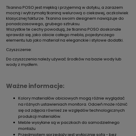
Tkanina POSO jest miękką i przyjemną w dotyku, a zarazem
mocną i wytrzymałą tkaniną welurową o ciekawej, aczkolwiek
klasycznej fakturze. Tkanina swoim designem nawiązuje do
ponadczasowego, grubego sztruksu.
Wszystkie te cechy powodują, że tkanina POSO doskonale
sprawdzi się, jako obicie całego mebla, pojedynczego
elementu lub jako materiał na eleganckie i stylowe dodatki.
Czyszczenie:
Do czyszczenia należy używać środków na bazie wody lub
wody z mydłem.
Ważne informacje:
Kolory materiałów obiciowych mogą różnie wyglądać
na różnych ustawieniach monitora. Odcień może różnić
się od zdjęcia również ze względów technologicznych
produkcji materiałów.
Meble wysyłane są w paczkach do samodzielnego
montażu
Przedmiotem sprzedaży jest wyłącznie sofa - bez