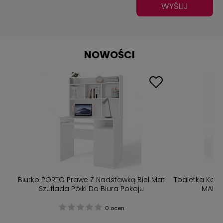
WYŚLIJ
NOWOŚCI
t
Biurko PORTO Prawe Z Nadstawką Biel Mat
Toaletka Kos
Szuflada Półki Do Biura Pokoju
MARIN
0 ocen