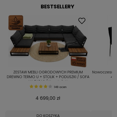
BESTSELLERY
ZESTAW MEBLI OGRODOWYCH PREMIUM
Nowoczesny z
bą
DREWNO TERMO U + STOLIK + PODUSZKI / SOFA
4 K
NA TARAS / Narożnik U
149 ocen
4 699,00 zł
DO KOSZYKA