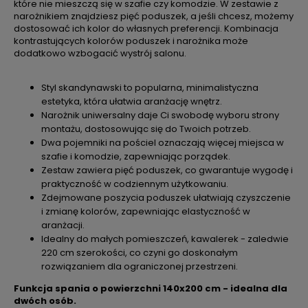
które nie mieszczą się w szafie czy komodzie. W zestawie z
narożnikiem znajdziesz pięć poduszek, a jeśli chcesz, możemy
dostosować ich kolor do własnych preferencji. Kombinacja
kontrastujących kolorów poduszek i narożnika może
dodatkowo wzbogacić wystrój salonu.
Styl skandynawski to popularna, minimalistyczna
estetyka, która ułatwia aranżację wnętrz.
Narożnik uniwersalny daje Ci swobodę wyboru strony
montażu, dostosowując się do Twoich potrzeb.
Dwa pojemniki na pościel oznaczają więcej miejsca w
szafie i komodzie, zapewniając porządek.
Zestaw zawiera pięć poduszek, co gwarantuje wygodę i
praktyczność w codziennym użytkowaniu.
Zdejmowane poszycia poduszek ułatwiają czyszczenie
i zmianę kolorów, zapewniając elastyczność w
aranżacji.
Idealny do małych pomieszczeń, kawalerek - zaledwie
220 cm szerokości, co czyni go doskonałym
rozwiązaniem dla ograniczonej przestrzeni.
Funkcja spania o powierzchni 140x200 cm - idealna dla
dwóch osób.