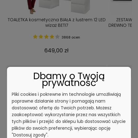
TOALETKA kosmetyczna BIAŁA z lustrem 12 LED
ZESTAW M
bą
wizaż BETI7
DREWNO TERMO
N
3868 ocen
649,00 zł
DO KOSZYKA
Dbamy o Twoją
prywatność
Pliki cookies i pokrewne im technologie umożliwiają
NEWSLETTER
poprawne działanie strony i pomagają nam
dostosować ofertę do Twoich potrzeb. Możesz
Zapisz się do newslettera i otrzymuj
zaakceptować wykorzystanie przez nas wszystkich
powiadomienia o produktach i
tych plików i przejść do sklepu lub dostosować użycie
promocjach jako pierwszy
plików do swoich preferencji, wybierając opcję
"Dostosuj zgody".