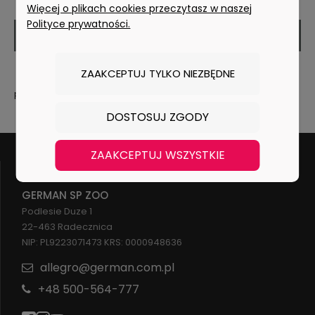
Więcej o plikach cookies przeczytasz w naszej
Polityce prywatności.
ZAPISZ SIĘ
Twoje dane będą przetwarzane zgodnie z naszą
ZAAKCEPTUJ TYLKO NIEZBĘDNE
polityką prywatności
DOSTOSUJ ZGODY
ZAAKCEPTUJ WSZYSTKIE
GERMAN SP ZOO
Podlesie Duze 1
22-463 Radecznica
NIP: PL9223071473 KRS: 0000948636
allegro@german.com.pl
+48 500-564-777