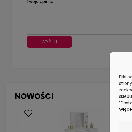
Twoja opinia:
WYŚLIJ
Pliki 
stron
zaakce
NOWOŚCI
sklepu
"Dosto
Więcej