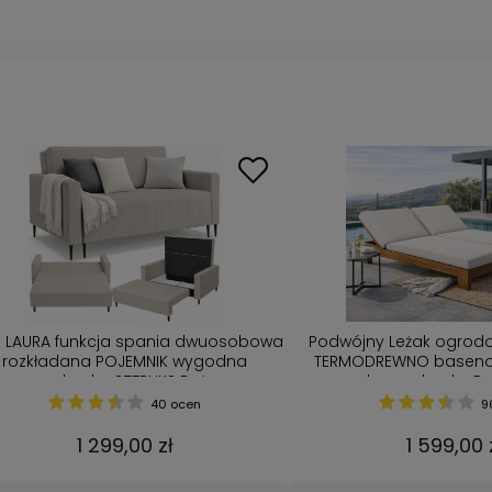
a LAURA funkcja spania dwuosobowa
Podwójny Leżak ogrod
rozkładana POJEMNIK wygodna
TERMODREWNO baseno
amerykanka SZTRUKS Beżowy
grubą poduszką Pr
40 ocen
9
1 299,00 zł
1 599,00 