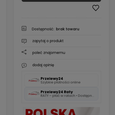
Dostępność:
brak towaru
zapytaj o produkt
poleć znajomemu
dodaj opinię
Przelewy24
Szybkie płatności online
Przelewy24 Raty
RATY – płać w ratach • Dostępne 5 rat 0%