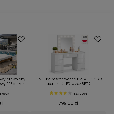
owy drewniany
TOALETKA kosmetyczna BIAŁA POŁYSK z
wy PREMIUM z
lustrem 12 LED wizaż BETI7
odukcja PL
6 ocen
623 ocen
zł
799,00 zł