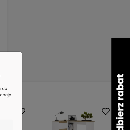
e
ć do
 opcję