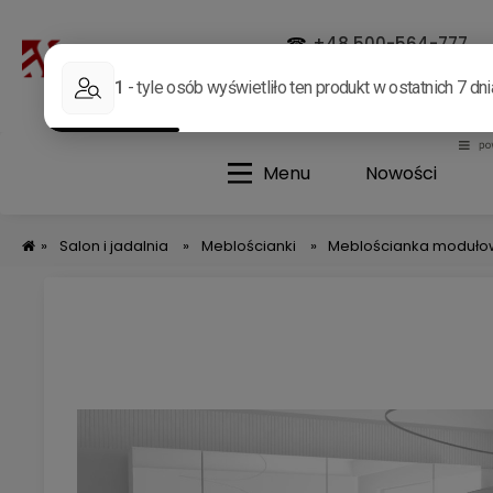
☎
+48 500-564-777
✉
allegro@german.com.p
Menu
Nowości
»
Salon i jadalnia
»
Meblościanki
»
Meblościanka moduło