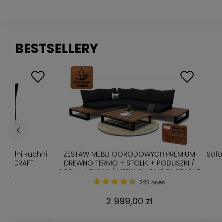
BESTSELLERY
adalni kuchni
ZESTAW MEBLI OGRODOWYCH PREMIUM
Sof
 Dąb CRAFT
DREWNO TERMO + STOLIK + PODUSZKI /
SOFA NA TARAS / METALOWE NOGI CZARNE
 ocen
225 ocen
2 999,00 zł