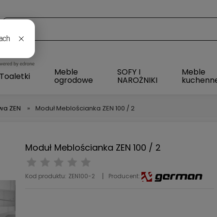
l
Meble
SOFY I
Meble
Toaletki
ogrodowe
NAROŻNIKI
kuchenn
wa ZEN
»
Moduł Meblościanka ZEN 100 / 2
Moduł Meblościanka ZEN 100 / 2
Kod produktu:
ZEN100-2
Producent: