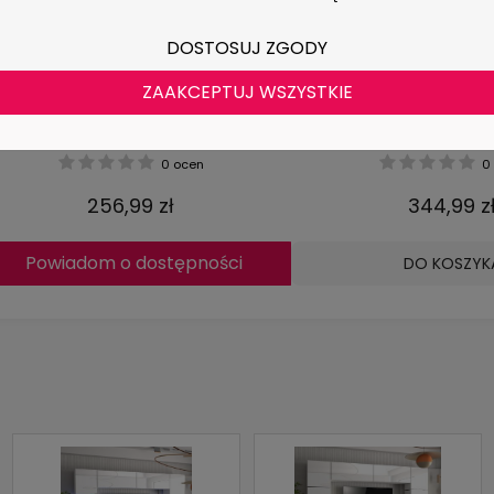
DOSTOSUJ ZGODY
ZAAKCEPTUJ WSZYSTKIE
Biurko CHESTER 120 BIAŁY
Biurko ARTO BIAŁE 120 CM 
Nowoczesne Do Pracy
0 ocen
0 
256,99 zł
344,99 z
Powiadom o dostępności
DO KOSZYK