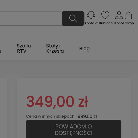
Ulubione
Konto
Koszyk
Kontakt
Szafki
Stoły i
Blog
e
RTV
Krzesła
349,00 zł
Cena w innych sklepach:
999,00 zł
POWIADOM O
DOSTĘPNOŚCI