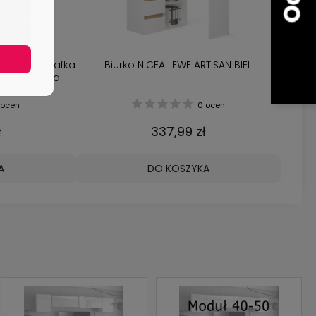
5 Szuflad Szafka
Biurko NICEA LEWE ARTISAN BIEL
 Domu Biura
ocen
0 ocen
ł
337,99 zł
A
DO KOSZYKA