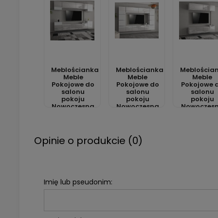
Meblościanka
Meblościanka
Meblościa
Meble
Meble
Meble
Pokojowe do
Pokojowe do
Pokojowe 
salonu
salonu
salonu
pokoju
pokoju
pokoju
Nowoczesna
Nowoczesna
Nowoczes
RTV GEN
RTV OTO
RTV VEN
Opinie o produkcie (0)
Imię lub pseudonim: