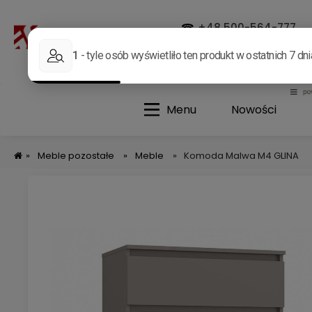
☎
+48 500-564-777
✉
allegro@german.com.p
Menu
Nowości
»
Meble pozostałe
»
Meble
»
Komoda Malwa M4 GLINA