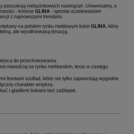
órzy poszukują nietuzinkowych rozwiązań. Uniwersalny, a
arości - kolorze
GLINA
- sprosta oczekiwaniom
gancji z najnowszymi trendami.
potykany na polskim rynku meblowym kolor
GLINA
, który
telną, ale wyrafinowaną tonacją.
miejsca do przechowywania.
 jest nowością na rynku meblarskim, teraz w zasięgu
i frontami szuflad, które nie tylko zapewniają wygodne
tyczny charakter wnętrza.
uć i gładkimi bokami bez zaślepek.