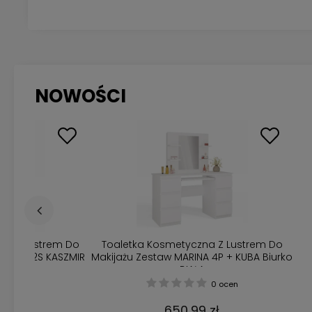
NOWOŚCI
na z Lustrem Do
Toaletka Kosmetyczna Z Lustrem Do
Biurko 2S KASZMIR
Makijażu Zestaw MARINA 4P + KUBA Biurko
BIAŁA
0 ocen
0 ocen
 zł
650,99 zł