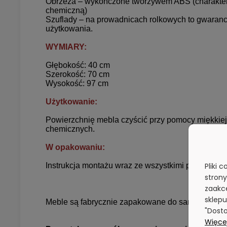
Obrzeża – wykończone tworzywem ABS (charakter
chemiczną)
Szuflady – na prowadnicach rolkowych to gwaran
użytkowania.
WYMIARY:
Głębokość: 40 cm
Szerokość: 70 cm
Wysokość: 97 cm
Użytkowanie:
Powierzchnię mebla czyścić przy pomocy miękkiej 
chemicznych.
W opakowaniu:
Pliki 
Instrukcja montażu wraz ze wszystkimi potrzebny
stron
zaakce
sklepu
Meble są fabrycznie zapakowane do samodzielne
"Dosto
Więcej