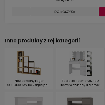
ZYKA
DO KOSZYKA
Inne produkty z tej kategorii
Nowoczesny regał
Toaletka kosmetyczna z
SCHODKOWY na książki półki
lustrem szuflady Biała Wiki
SACHINO DĄB SONOMA
Hollywood