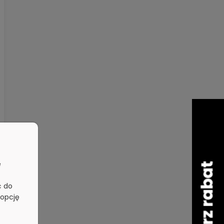
e
ć do
 opcję