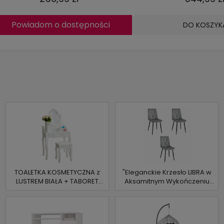
Powiadom o dostępności
DO KOSZYK
TOALETKA KOSMETYCZNA z
"Eleganckie Krzesło LIBRA w
LUSTREM BIAŁA + TABORET
Aksamitnym Wykończeniu
Julia
Srebrno-Szarym z Czarnymi
Nogami - Zestaw 3 Sztuk"