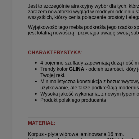
Jest to szczególnie atrakcyjny wybór dla tych, kt
zarazem nowatorski wygląd w modnym odcieniu sz
wszystkich, którzy cenią połączenie prostoty i ele
Wyjątkowość tego mebla podkreśla jego rzadko s
jest totalną nowością i przyciąga uwagę swoją sub
CHARAKTERYSTYKA:
4 pojemne szuflady zapewniają dużą ilość 
Trendy kolor
GLINA
- odcień szarości, który
Twojej ręki.
Minimalistyczna konstrukcja z bezuchwytowym
użytkowanie, ale także podkreślają modernis
Wysoka jakość wykonania, z nowym typem ok
Produkt polskiego producenta
MATERIAŁ:
Korpus - płyta wiórowa laminowana 16 mm.