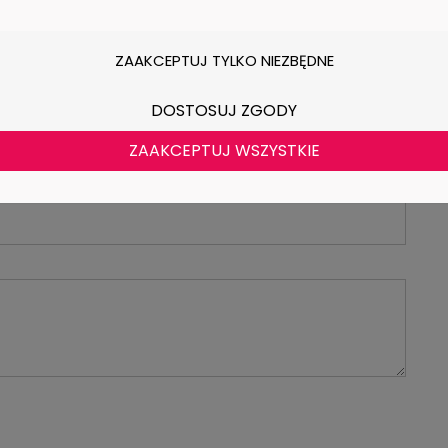
iżej w zakładce "Pliki" w postaci arkusza
ZAAKCEPTUJ TYLKO NIEZBĘDNE
DOSTOSUJ ZGODY
ZAAKCEPTUJ WSZYSTKIE