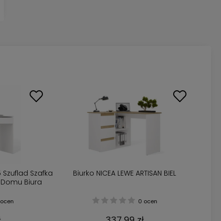
5 Szuflad Szafka
Biurko NICEA LEWE ARTISAN BIEL
 Domu Biura
ocen
0 ocen
ł
337,99 zł