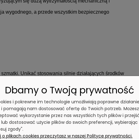
yzującym się dużą wytrzymałością mechaniczną i
cja wygodnego, a przede wszystkim bezpiecznego
szmatki. Unikać stosowania silnie działających środków
Dbamy o Twoją prywatność
cookies i pokrewne im technologie umożliwiają poprawne działani
mi akcesoriami montażowymi.
y i pomagają nam dostosować ofertę do Twoich potrzeb. Możesz
ptować wykorzystanie przez nas wszystkich tych plików i przejś
 lub dostosować użycie plików do swoich preferencji, wybierając
go montażu.
suj zgody".
 o plikach cookies przeczytasz w naszej Polityce prywatności.