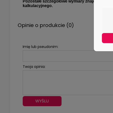
Pozostałe szczegółowe wymiary znajdują się pon
kalkulacyjnego.
Opinie o produkcie (0)
Imię lub pseudonim:
Twoja opinia:
WYŚLIJ