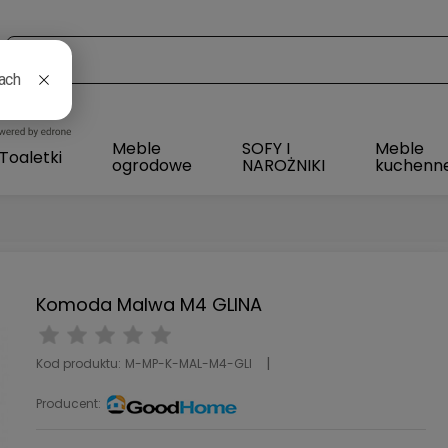
l
Meble
SOFY I
Meble
Toaletki
ogrodowe
NAROŻNIKI
kuchenn
Komoda Malwa M4 GLINA
Kod produktu:
M-MP-K-MAL-M4-GLI
Producent: