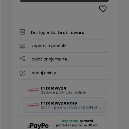
Dostępność:
brak towaru
zapytaj o produkt
poleć znajomemu
dodaj opinię
Przelewy24
Szybkie płatności online
Przelewy24 Raty
RATY – płać w ratach • Dostępne 5 rat 0%