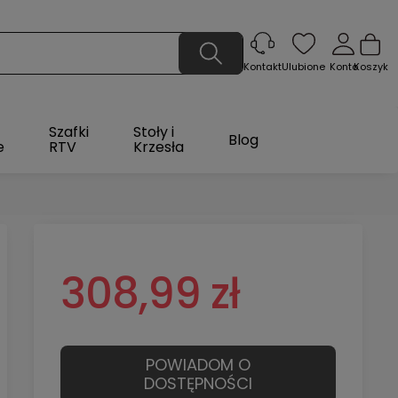
Ulubione
Konto
Koszyk
Kontakt
Szafki
Stoły i
Blog
e
RTV
Krzesła
308,99 zł
POWIADOM O
DOSTĘPNOŚCI