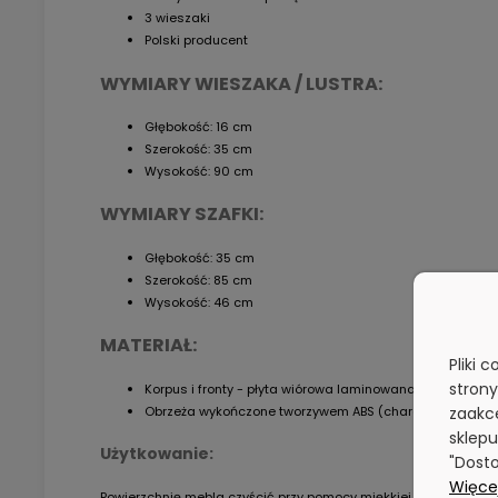
3 wieszaki
Polski producent
WYMIARY WIESZAKA / LUSTRA:
Głębokość: 16 cm
Szerokość: 35 cm
Wysokość: 90 cm
WYMIARY SZAFKI:
Głębokość: 35 cm
Szerokość: 85 cm
Wysokość: 46 cm
MATERIAŁ:
Pliki 
stron
Korpus i fronty - płyta wiórowa laminowana o grubości 
Obrzeża wykończone tworzywem ABS (charakteryzującym
zaakce
sklepu
Użytkowanie:
"Dosto
Więcej
Powierzchnię mebla czyścić przy pomocy miękkiej szmatki. Uni