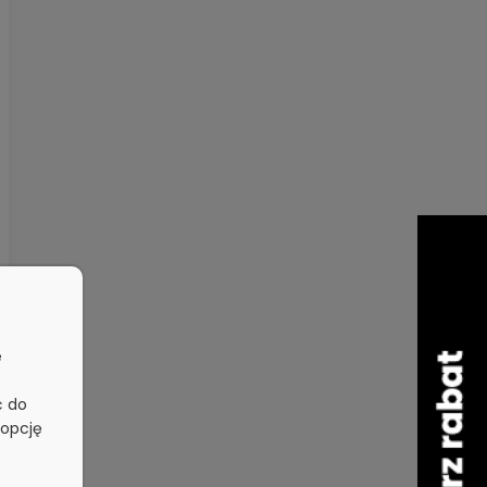
e
ć do
 opcję