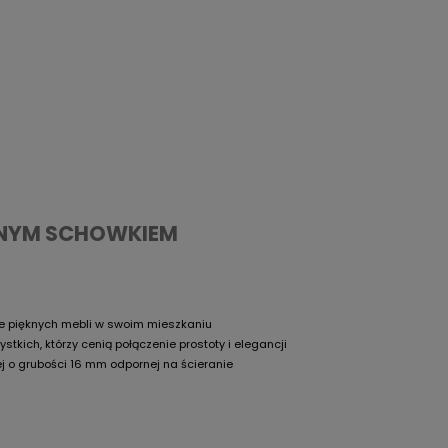
CZNYM SCHOWKIEM
ie pięknych mebli w swoim mieszkaniu
kich, którzy cenią połączenie prostoty i elegancji
j o grubości 16 mm odpornej na ścieranie