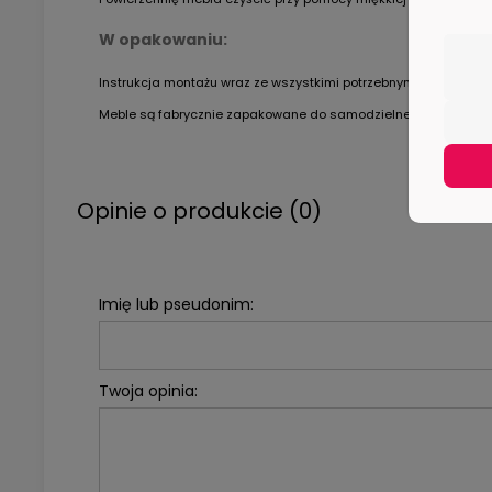
W opakowaniu:
Instrukcja montażu wraz ze wszystkimi potrzebnymi akcesoria
Meble są fabrycznie zapakowane do samodzielnego montażu.
Opinie o produkcie (0)
Imię lub pseudonim:
Twoja opinia: