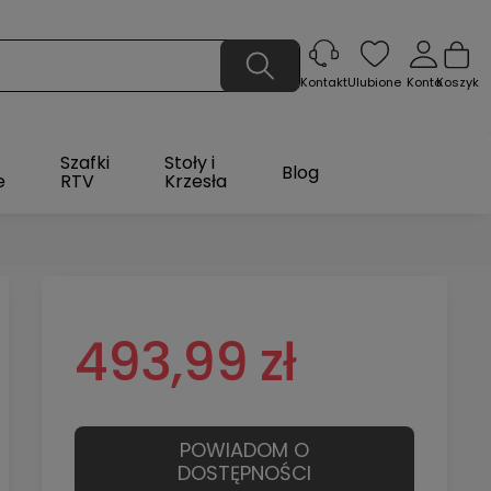
Ulubione
Konto
Koszyk
Kontakt
Szafki
Stoły i
Blog
e
RTV
Krzesła
493,99 zł
POWIADOM O
DOSTĘPNOŚCI