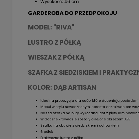
Wysokość: 46 cm
GARDEROBA DO PRZEDPOKOJU
MODEL: "RIVA"
LUSTRO Z PÓŁKĄ
WIESZAK Z PÓŁKĄ
SZAFKA Z SIEDZISKIEM I PRAKTY
KOLOR: DĄB ARTISAN
Idealna propozycja dla osób, które doceniają posiadan
Mebel w stylu nowoczesnym, sprosta oczekiwaniom wszyst
Nasza szafka na buty wykonana jest z płyty laminowane
Widoczne krawędzie zostały oklejone obrzeżem ABS
Szafka na obuwie z siedziskiem i schowkiem
6 półek
Praktyczne lustro z półką