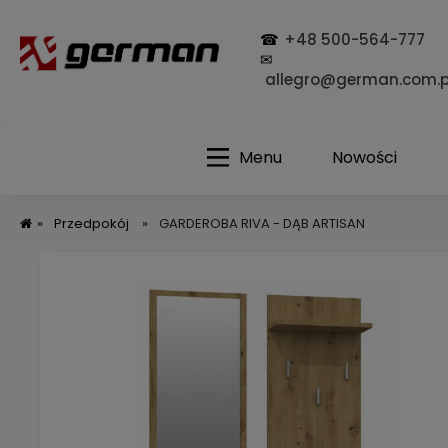
☎
+48 500-564-777
✉
allegro@german.com.p
Menu
Nowości
»
Przedpokój
»
GARDEROBA RIVA - DĄB ARTISAN