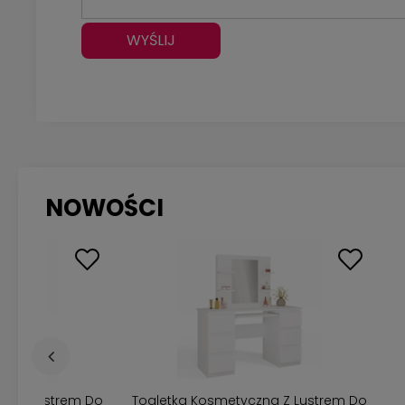
WYŚLIJ
NOWOŚCI
na z Lustrem Do
Toaletka Kosmetyczna Z Lustrem Do