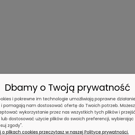
Dbamy o Twoją prywatność
cookies i pokrewne im technologie umożliwiają poprawne działani
y i pomagają nam dostosować ofertę do Twoich potrzeb. Możesz
16 mm.
 się dużą wytrzymałością mechaniczną i chemiczną)
ptować wykorzystanie przez nas wszystkich tych plików i przejś
 lub dostosować użycie plików do swoich preferencji, wybierając
suj zgody".
 o plikach cookies przeczytasz w naszej Polityce prywatności.
kać stosowania silnie działających środków chemicznych.