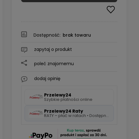
Dostępność:
brak towaru
zapytaj o produkt
poleć znajomemu
dodaj opinię
Przelewy24
Szybkie płatności online
Przelewy24 Raty
RATY – płać w ratach • Dostępne 5 rat 0%