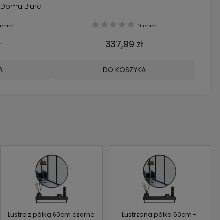
 Domu Biura
ocen
0 ocen
ł
337,99 zł
A
DO KOSZYKA
Lustro z półką 60cm czarne
Lustrzana półka 60cm -