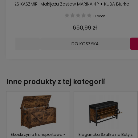
Biurko 2S KASZMIR
Makijażu Zestaw MARINA 4P + KUBA Biurko
BIAŁA
0 ocen
0 ocen
 zł
650,99 zł
ZYKA
DO KOSZYKA
Inne produkty z tej kategorii
Ekoskrzynia transportowa -
Elegancka Szafka na Buty z