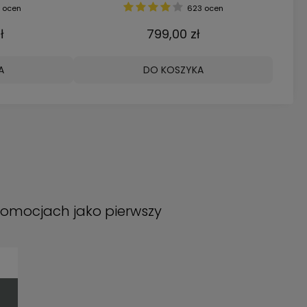
225 ocen
2 999,00 zł
598,
DO KOSZYKA
DO KO
promocjach jako pierwszy