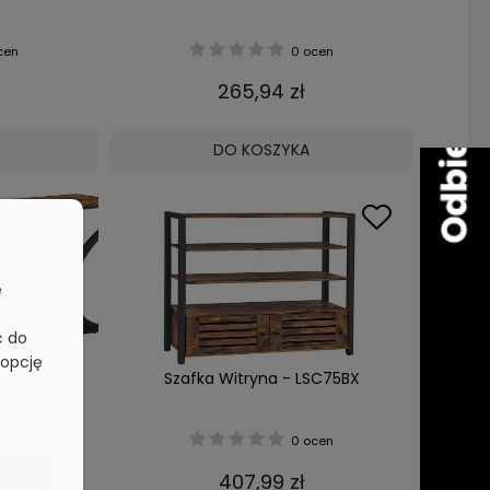
cen
0 ocen
265,94 zł
DO KOSZYKA
e
ć do
 opcję
B01
Szafka Witryna - LSC75BX
cen
0 ocen
407,99 zł