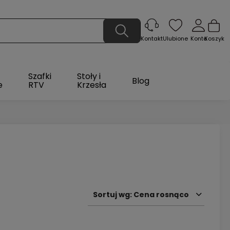
Ulubione
Konto
Koszyk
Kontakt
Szafki
Stoły i
Blog
e
RTV
Krzesła
Sortuj wg:
Cena rosnąco