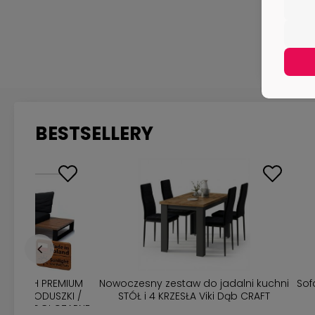
BESTSELLERY
Zestaw 2x Leżak ogrodowy drewniany
TOALETKA kosmety
TERMODREWNO basenowy PREMIUM z
LED 
grubą poduszką Produkcja PL