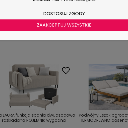
DO KOSZYKA
DO KOSZYKA
DOSTOSUJ ZGODY
ZAAKCEPTUJ WSZYSTKIE
czna BIAŁA z lustrem 12
ZESTAW MEBLI OGRODOWYCH PREMIUM
wizaż BETI7
DREWNO TERMO U + STOLIK + PODUSZKI 
SOFA NA TARAS / Narożnik U