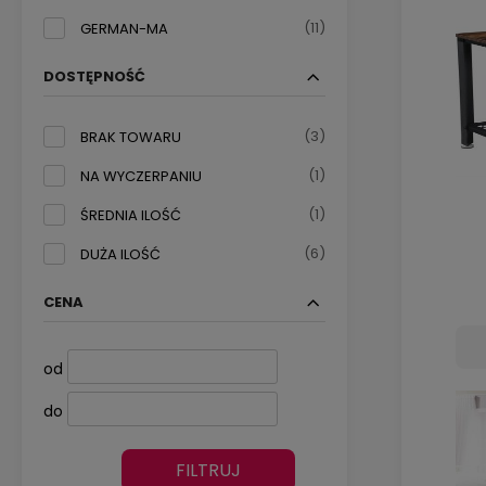
(11)
GERMAN-MA
DOSTĘPNOŚĆ
(3)
BRAK TOWARU
(1)
NA WYCZERPANIU
(1)
ŚREDNIA ILOŚĆ
(6)
DUŻA ILOŚĆ
CENA
od
do
FILTRUJ