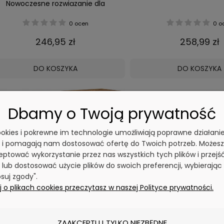
Nowoczesne rozwiązanie dla
pasjonatów gier wideo. Oferuje
aawansowane funkcje i wyjątkową
0 ocen
0 o
jakość obrazu.
246,95 zł
258,99 zł
DO KOSZYKA
DO KOSZYKA
Dbamy o Twoją prywatność
cookies i pokrewne im technologie umożliwiają poprawne działani
y i pomagają nam dostosować ofertę do Twoich potrzeb. Możesz
ptować wykorzystanie przez nas wszystkich tych plików i przejś
 lub dostosować użycie plików do swoich preferencji, wybierając
Konsola - LNT015B01V1
Konsola - LNT089
suj zgody".
 o plikach cookies przeczytasz w naszej Polityce prywatności.
0 ocen
0 o
341,16 zł
346,54 zł
ZAAKCEPTUJ TYLKO NIEZBĘDNE