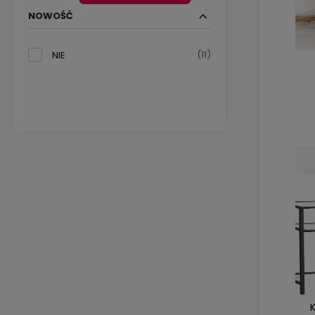
NOWOŚĆ
(11)
NIE
K