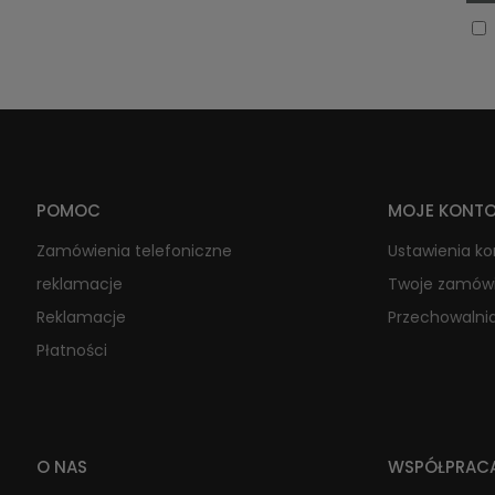
POMOC
MOJE KONT
Zamówienia telefoniczne
Ustawienia k
reklamacje
Twoje zamów
Reklamacje
Przechowalni
Płatności
O NAS
WSPÓŁPRAC