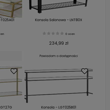
GT025A01
Konsola Salonowa - LNT80X
cen
0 ocen
234,99 zł
Powiadom o dostępności
 LGT27G
Konsola - LGT025B01