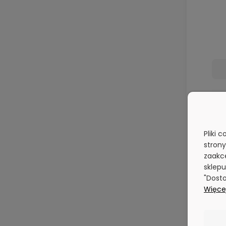
z
Pliki 
stron
zaakce
sklepu
"Dosto
Więcej