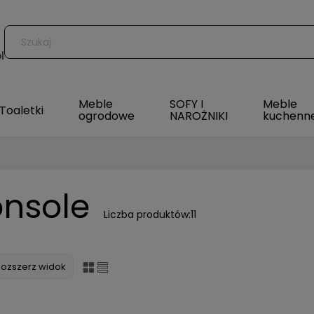
l
Meble
SOFY I
Meble
Toaletki
ogrodowe
NAROŻNIKI
kuchenn
onsole
Liczba produktów:
11
Rozszerz widok