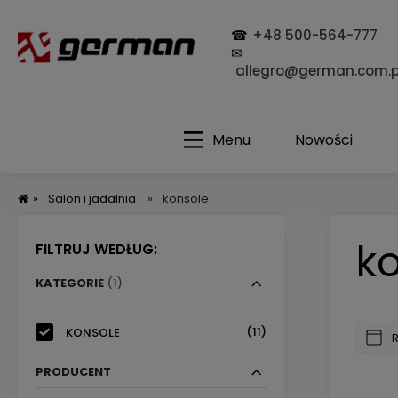
☎
+48 500-564-777
✉
allegro@german.com.p
Menu
Nowości
»
Salon i jadalnia
»
konsole
k
FILTRUJ WEDŁUG:
KATEGORIE
(1)
(11)
KONSOLE
PRODUCENT