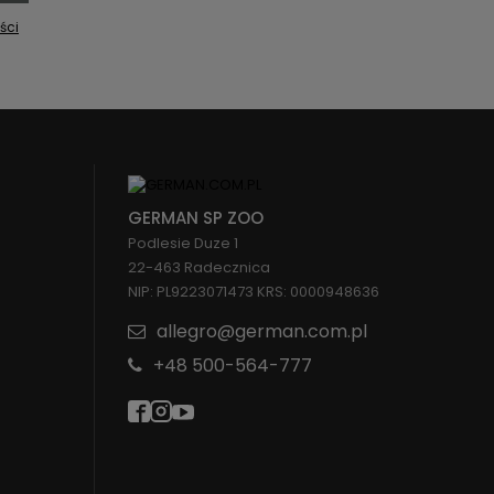
ści
GERMAN SP ZOO
Podlesie Duze 1
22-463 Radecznica
NIP: PL9223071473 KRS: 0000948636
allegro@german.com.pl
+48 500-564-777