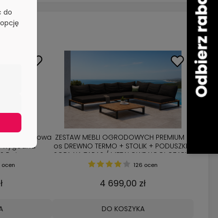
ć do
 opcję
nia dwuosobowa
ZESTAW MEBLI OGRODOWYCH PREMIUM 6
K wygodna
os DREWNO TERMO + STOLIK + PODUSZKI /
S Beżowy
SOFA NA TARAS / METALOWE NOGI CZARNE
 ocen
126 ocen
ł
4 699,00 zł
A
DO KOSZYKA