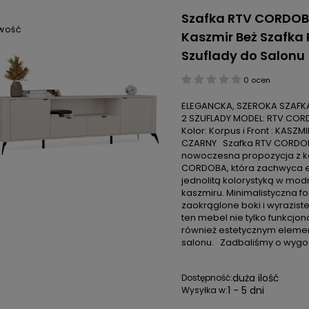
Szafka RTV CORDOB
WOŚĆ
Kaszmir Beż Szafka 
Szuflady do Salonu
0 ocen
ELEGANCKA, SZEROKA SZAFKA
2 SZUFLADY MODEL: RTV CO
Kolor: Korpus i Front : KASZMI
CZARNY Szafka RTV CORDOB
nowoczesna propozycja z ko
CORDOBA, która zachwyca 
jednolitą kolorystyką w mo
kaszmiru. Minimalistyczna f
zaokrąglone boki i wyraziste
ten mebel nie tylko funkcjon
również estetycznym elem
salonu. Zadbaliśmy o wygo
duża ilość
Dostępność:
1 - 5 dni
Wysyłka w: