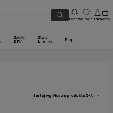
Ulubione
Konto
Koszyk
Kontakt
Szafki
Stoły i
Blog
e
RTV
Krzesła
Sortuj wg:
Nazwa produktu Z-A