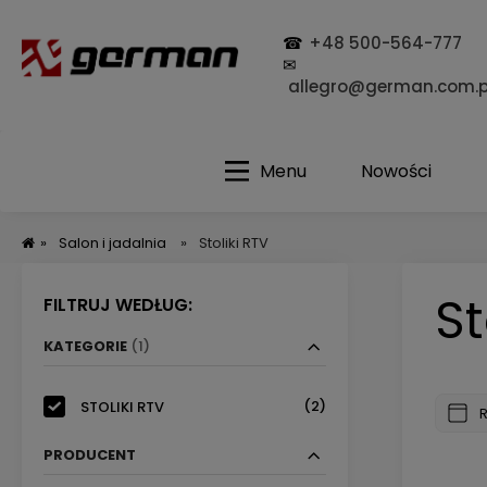
☎
+48 500-564-777
✉
allegro@german.com.p
Menu
Nowości
»
Salon i jadalnia
»
Stoliki RTV
St
FILTRUJ WEDŁUG:
KATEGORIE
(1)
(2)
STOLIKI RTV
PRODUCENT