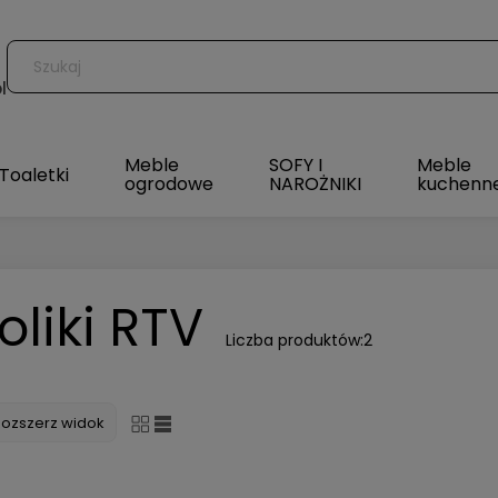
l
Meble
SOFY I
Meble
Toaletki
ogrodowe
NAROŻNIKI
kuchenn
oliki RTV
Liczba produktów:
2
Rozszerz widok