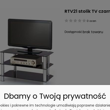
RTV21 stolik TV czar
0 ocen
brak towaru
Dostępność:
Dbamy o Twoją prywatność
cookies i pokrewne im technologie umożliwiają poprawne działani