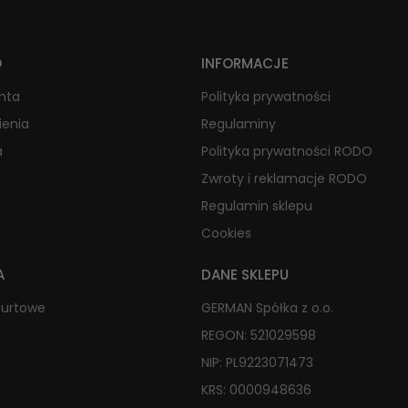
O
INFORMACJE
onta
Polityka prywatności
ienia
Regulaminy
a
Polityka prywatności RODO
Zwroty i reklamacje RODO
Regulamin sklepu
Cookies
A
DANE SKLEPU
hurtowe
GERMAN Spółka z o.o.
REGON: 521029598
NIP: PL9223071473
KRS: 0000948636