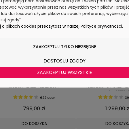
y i pomagają nam dostosować ofertę do Twoich potrzeb. Możesz
ptować wykorzystanie przez nas wszystkich tych plików i przejś
 lub dostosować użycie plików do swoich preferencji, wybierając
suj zgody".
 o plikach cookies przeczytasz w naszej Polityce prywatności.
ZAAKCEPTUJ TYLKO NIEZBĘDNE
DOSTOSUJ ZGODY
ZAAKCEPTUJ WSZYSTKIE
ALETKA kosmetyczna BIAŁA POŁYSK z
Sofa LAURA funkcja spa
lustrem 12 LED wizaż BETI7
rozkładana POJEMNI
amerykanka SZTRUK
622 ocen
39
799,00 zł
1 299,00 z
DO KOSZYKA
DO KOSZYK