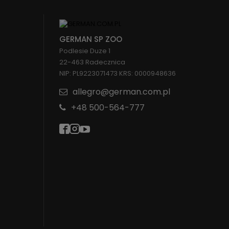
GERMAN SP ZOO
Podlesie Duze 1
22-463 Radecznica
NIP: PL9223071473 KRS: 0000948636
allegro@german.com.pl
+48 500-564-777