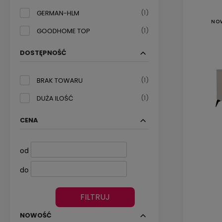
(1)
GERMAN-HLM
NO
(1)
GOODHOME TOP
DOSTĘPNOŚĆ
(1)
BRAK TOWARU
(1)
DUŻA ILOŚĆ
CENA
od
do
FILTRUJ
NOWOŚĆ