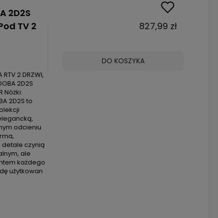
A 2D2S
Pod TV 2
827,99 zł
DO KOSZYKA
 RTV 2 DRZWI,
RDOBA 2D2S
R Nóżki:
A 2D2S to
lekcji
elegancką,
dnym odcieniu
orma,
 detale czynią
alnym, ale
entem każdego
dę użytkowan