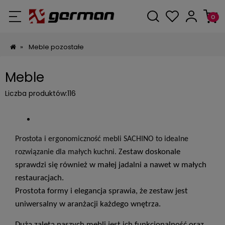
»
Meble pozostałe
Meble
Liczba produktów:
116
Prostota i ergonomiczność mebli SACHINO to idealne
estaw doskonale
rozwiązanie dla małych kuchni
. Z
sprawdzi się również w małej jadalni a nawet w małych
restauracjach.
Prostota formy i elegancja sprawia, że zestaw jest
uniwersalny w aranżacji każdego wnętrza.
Dużą zaletą naszych mebli jest ich funkcjonalność oraz