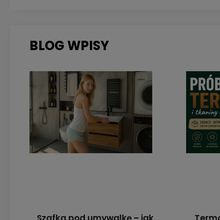
BLOG WPISY
Szafka pod umywalkę – jak
Termo