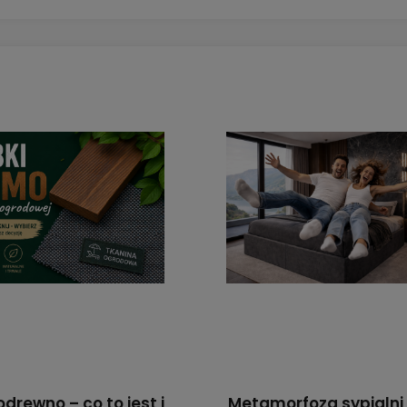
drewno – co to jest i
Metamorfoza sypialni