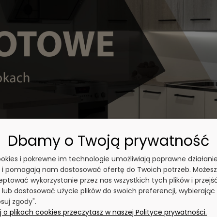
Dbamy o Twoją prywatność
cookies i pokrewne im technologie umożliwiają poprawne działani
y i pomagają nam dostosować ofertę do Twoich potrzeb. Możesz
ptować wykorzystanie przez nas wszystkich tych plików i przejś
 lub dostosować użycie plików do swoich preferencji, wybierając
suj zgody".
 o plikach cookies przeczytasz w naszej Polityce prywatności.