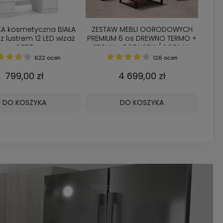
KA kosmetyczna BIAŁA
ZESTAW MEBLI OGRODOWYCH
z lustrem 12 LED wizaż
PREMIUM 6 os DREWNO TERMO +
BETI7
STOLIK + PODUSZKI / SOFA NA
TARAS / METALOWE NOGI CZARNE
622 ocen
126 ocen
799,00 zł
4 699,00 zł
DO KOSZYKA
DO KOSZYKA