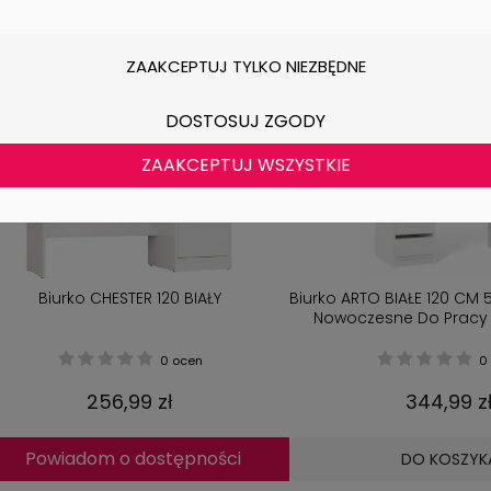
ZAAKCEPTUJ TYLKO NIEZBĘDNE
DOSTOSUJ ZGODY
ZAAKCEPTUJ WSZYSTKIE
Biurko CHESTER 120 BIAŁY
Biurko ARTO BIAŁE 120 CM 
Nowoczesne Do Pracy
0 ocen
0 
256,99 zł
344,99 z
Powiadom o dostępności
DO KOSZYK