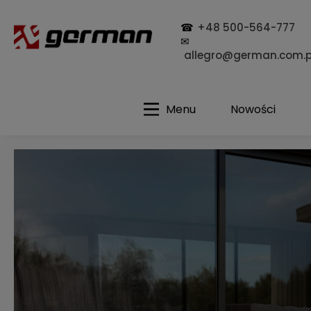
☎
+48 500-564-777
✉
allegro@german.com.p
Menu
Nowości