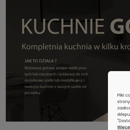
Pliki 
stron
zaakce
sklepu
"Dosto
Więcej