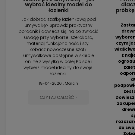
wybrać idealny model do
dlac
łazienki
próbkę
Jak dobrać szafkę łazienkową pod
Zastan
umywalkę? Sprawdź praktyczny
drew
poradnik i dowiedz się, na co zwrócić
wyborem
uwagę przy wyborze: szerokość,
czym je
materiał, funkcjonalność i styl.
właściwo
Zobacz nowoczesne szafki
z naj
umywalkowe dostępne w sklepie
ogrodu
online z wysyłką w całej Polsce i
zale
wybierz model idealny do swojej
odporn
łazienki.
a
18-04-2026 , Marcin
podpowia
zest
CZYTAJ CAŁOŚĆ »
Dowiesz 
zakupe
drewn
s
rozczar
do swoj
Zoba