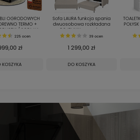
EBLI OGRODOWYCH
Sofa LAURA funkcja spania
TOALET
DREWNO TERMO +
dwuosobowa rozkładana
POŁYSK 
ODUSZKI / SOFA NA
POJEMNIK wygodna
TALOWE NOGI CZARNE
amerykanka SZTRUKS Beżowy
225 ocen
39 ocen
999,00 zł
1 299,00 zł
 KOSZYKA
DO KOSZYKA