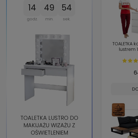
14
49
53
godz.
min.
sek.
TOALETKA k
lustrem 1
6
DO
TOALETKA LUSTRO DO
MAKIJAŻU WIZAŻU Z
OŚWIETLENIEM