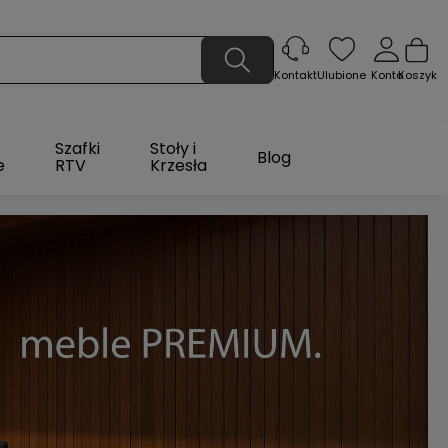
Ulubione
Konto
Koszyk
Kontakt
Szafki
Stoły i
Blog
e
RTV
Krzesła