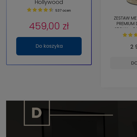
Hollywood
537 ocen
ZESTAW M
459,00 zł
PREMIUM 
STOLIK + P
TARAS / ME
Do koszyka
2 
DO