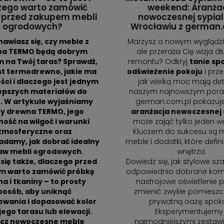
zego warto zamówić
weekend: Aranża
 przed zakupem mebli
nowoczesnej sypial
ogrodowych?
Wrocławiu z german.
awiasz się, czy meble z
Marzysz o nowym wyglądzi
na TERMO będą dobrym
ale przeraża Cię wizja d
 na Twój taras? Sprawdź,
remontu? Odkryj
tanie sp
st termodrewno, jakie ma
odświeżenie pokoju
i prze
ści i dlaczego jest jednym
jak wielką moc mają det
lepszych materiałów do
naszym najnowszym pora
. W artykule wyjaśniamy
german.com.pl pokazuje
ty drewna TERMO, jego
aranżacja nowoczesnej 
ość na wilgoć i warunki
może zająć tylko jeden w
tmosferyczne oraz
Kluczem do sukcesu są m
damy, jak dobrać idealny
meble i dodatki, które defini
aw mebli ogrodowych.
wnętrza.
się także, dlaczego przed
Dowiedz się, jak stylowe sza
m warto zamówić próbkę
odpowiednio dobrane kom
a i tkaniny – to prosty
nastrojowe oświetlenie p
posób, aby uniknąć
zmienić zwykłe pomieszc
owania i dopasować kolor
prywatną oazę spoko
ego tarasu lub elewacji.
Eksperymentujemy
cz nowoczesne meble
najmodniejszymi zestaw