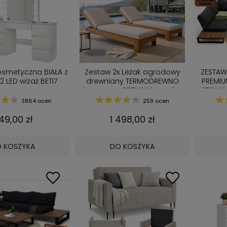
osmetyczna BIAŁA z
Zestaw 2x Leżak ogrodowy
ZESTA
2 LED wizaż BETI7
drewniany TERMODREWNO
PREMIU
basenowy PREMIUM z grubą
STOLIK
poduszką Produkcja PL
TA
3864 ocen
259 ocen
49,00 zł
1 498,00 zł
 KOSZYKA
DO KOSZYKA