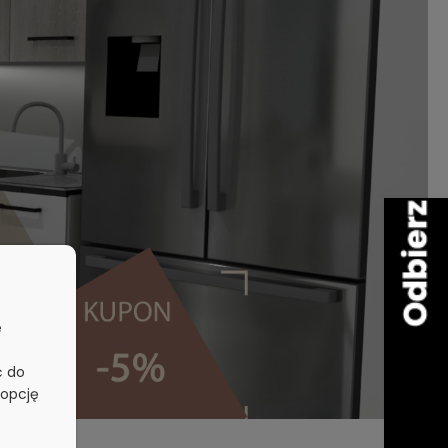
e
ć do
 opcję