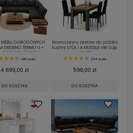
W MEBLI OGRODOWYCH
Nowoczesny zestaw do jadalni
M DREWNO TERMO U +
kuchni STÓŁ i 4 KRZESŁA Viki Dąb
 + PODUSZKI / SOFA NA
CRAFT
RAS / Narożnik U
149 ocen
234 ocen
4 699,00 zł
598,00 zł
DO KOSZYKA
DO KOSZYKA