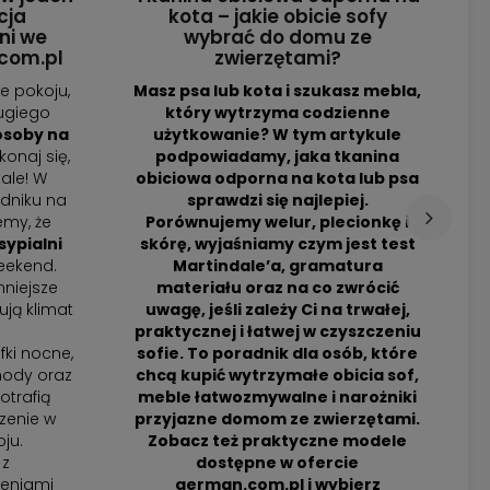
cja
kota – jakie obicie sofy
ni we
wybrać do domu ze
com.pl
zwierzętami?
e pokoju,
Masz psa lub kota i szukasz mebla,
ługiego
który wytrzyma codzienne
osoby na
użytkowanie? W tym artykule
konaj się,
podpowiadamy, jaka tkanina
ale! W
obiciowa odporna na kota lub psa
dniku na
sprawdzi się najlepiej.
my, że
Porównujemy welur, plecionkę i
sypialni
skórę, wyjaśniamy czym jest test
eekend.
Martindale’a, gramatura
niejsze
materiału oraz na co zwrócić
ują klimat
uwagę, jeśli zależy Ci na trwałej,
praktycznej i łatwej w czyszczeniu
fki nocne,
sofie. To poradnik dla osób, które
ody oraz
chcą kupić wytrzymałe obicia sof,
p
otrafią
meble łatwozmywalne i narożniki
zenie w
przyjazne domom ze zwierzętami.
ju.
Zobacz też praktyczne modele
 z
dostępne w ofercie
ieniami
german.com.pl i wybierz