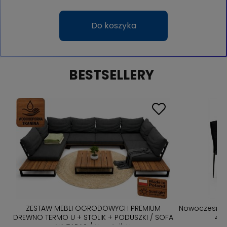
Do koszyka
BESTSELLERY
ZESTAW MEBLI OGRODOWYCH PREMIUM
Nowoczesny z
bą
DREWNO TERMO U + STOLIK + PODUSZKI / SOFA
4 K
NA TARAS / Narożnik U