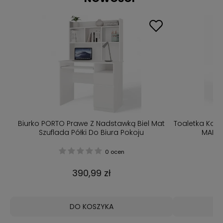
t
Biurko PORTO Prawe Z Nadstawką Biel Mat
Toaletka Kos
Szuflada Półki Do Biura Pokoju
MARIN
0 ocen
390,99 zł
DO KOSZYKA