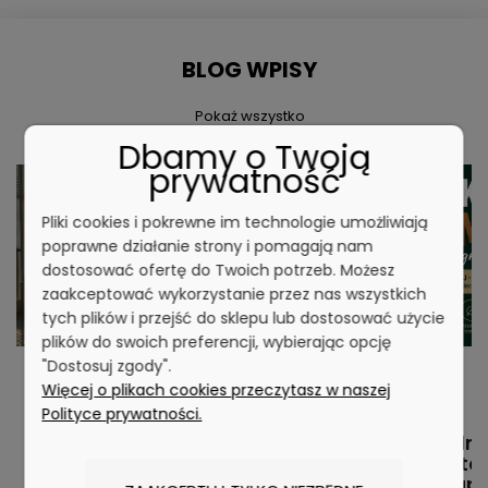
BLOG WPISY
Pokaż wszystko
Dbamy o Twoją
prywatność
Pliki cookies i pokrewne im technologie umożliwiają
poprawne działanie strony i pomagają nam
dostosować ofertę do Twoich potrzeb. Możesz
zaakceptować wykorzystanie przez nas wszystkich
tych plików i przejść do sklepu lub dostosować użycie
plików do swoich preferencji, wybierając opcję
"Dostosuj zgody".
Więcej o plikach cookies przeczytasz w naszej
Polityce prywatności.
Szafka pod umywalkę – jak wybrać
Termodrew
idealny model do łazienki
warto 
zakup