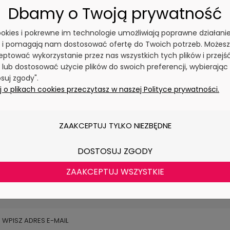
żak ogrodowy drewniany
ZESTAW MEBLI OGRODOWYCH PREMI
Dbamy o Twoją prywatność
O basenowy PREMIUM z
DREWNO TERMO U + STOLIK + PODUSZK
duszką Produkcja PL
SOFA NA TARAS / Narożnik U
259 ocen
149 ocen
cookies i pokrewne im technologie umożliwiają poprawne działani
y i pomagają nam dostosować ofertę do Twoich potrzeb. Możesz
1 498,00 zł
4 699,00 zł
ptować wykorzystanie przez nas wszystkich tych plików i przejś
 lub dostosować użycie plików do swoich preferencji, wybierając
DO KOSZYKA
DO KOSZYKA
suj zgody".
 o plikach cookies przeczytasz w naszej Polityce prywatności.
ZAAKCEPTUJ TYLKO NIEZBĘDNE
NEWSLETTER
DOSTOSUJ ZGODY
ZAAKCEPTUJ WSZYSTKIE
ra i otrzymuj powiadomienia o produktach i 