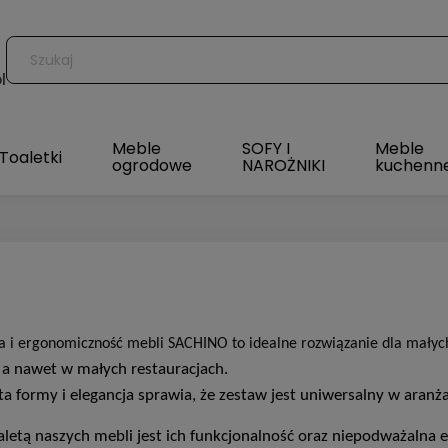
l
Meble
SOFY I
Meble
Toaletki
ogrodowe
NAROŻNIKI
kuchenn
a i ergonomiczność mebli SACHINO to idealne rozwiązanie dla małyc
i a nawet w małych restauracjach.
ta formy i elegancja sprawia, że zestaw jest uniwersalny w aranż
aletą naszych mebli jest ich funkcjonalność oraz niepodważalna