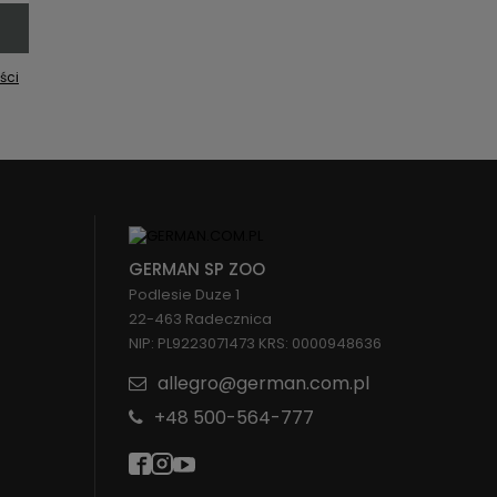
ści
GERMAN SP ZOO
Podlesie Duze 1
22-463 Radecznica
NIP: PL9223071473 KRS: 0000948636
allegro@german.com.pl
+48 500-564-777