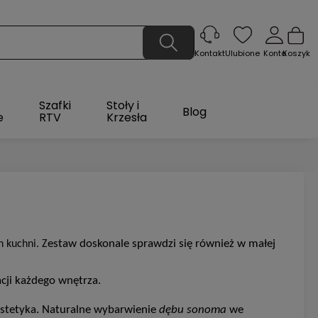
Ulubione
Konto
Koszyk
Kontakt
Szafki
Stoły i
Blog
e
RTV
Krzesła
estaw doskonale sprawdzi się również w małej
h kuchni
. Z
acji każdego wnętrza.
 estetyka. Naturalne wybarwienie
dębu sonoma
we