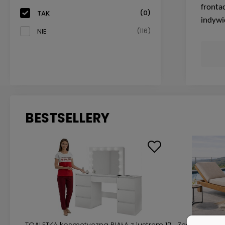
fronta
(0)
TAK
indywi
(116)
NIE
BESTSELLERY