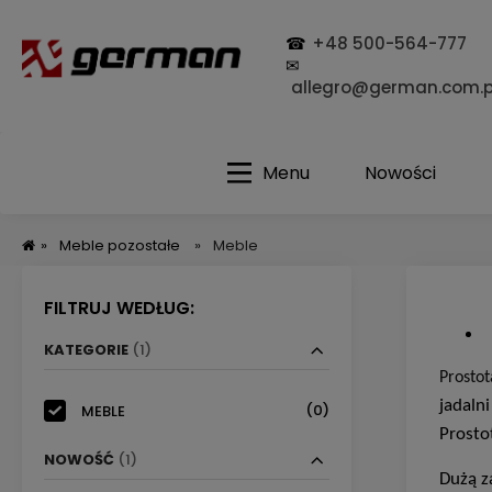
☎
+48 500-564-777
✉
allegro@german.com.p
Menu
Nowości
»
Meble pozostałe
»
Meble
FILTRUJ WEDŁUG:
KATEGORIE
(1)
Prostot
jadaln
(0)
MEBLE
Prosto
NOWOŚĆ
(1)
Dużą z